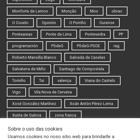
Monforte de Lemos
Monção
Mos
obras
O Covelo
Opinión
O Porriño
Ourense
Ponteareas
Ponte de Lima
Pontevedra
PP
programación
PSdeG
PSdeG-PSOE
rag
Roberto Mansilla Blanco
Salceda de Caselas
Salvaterra de Miño
Santiago de Compostela
Tomiño
Tui
valença
Viana do Castelo
Vigo
Vila Nova de Cerveira
Xosé González Martínez
Xoán Antón Pérez-Lema
Xunta de Galicia
zona franca
Sobre o uso das cookies
Iniciar sesión
Usamos cookies no noso sitio web para brindarlle a