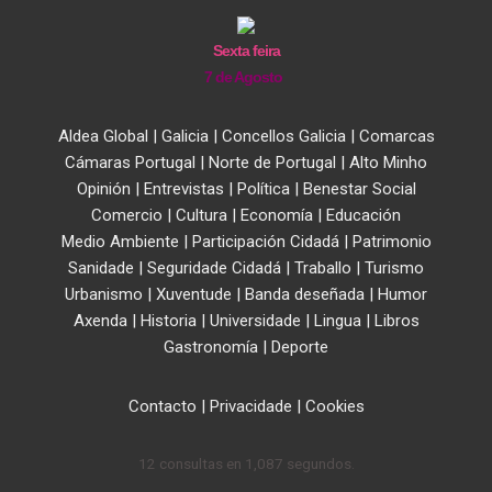
Sexta feira
7 de Agosto
Aldea Global
|
Galicia
|
Concellos Galicia
|
Comarcas
Cámaras Portugal
|
Norte de Portugal
|
Alto Minho
Opinión
|
Entrevistas
|
Política
|
Benestar Social
Comercio
|
Cultura
|
Economía
|
Educación
Medio Ambiente
|
Participación Cidadá
|
Patrimonio
Sanidade
|
Seguridade Cidadá
|
Traballo
|
Turismo
Urbanismo
|
Xuventude
|
Banda deseñada
|
Humor
Axenda
|
Historia
|
Universidade
|
Lingua
|
Libros
Gastronomía
|
Deporte
Contacto
|
Privacidade
|
Cookies
12 consultas en 1,087 segundos.