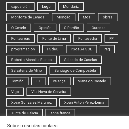
exposición
Lugo
Mondariz
Monforte de Lemos
Monção
Mos
obras
O Covelo
Opinión
O Porriño
Ourense
Ponteareas
Ponte de Lima
Pontevedra
PP
programación
PSdeG
PSdeG-PSOE
rag
Roberto Mansilla Blanco
Salceda de Caselas
Salvaterra de Miño
Santiago de Compostela
Tomiño
Tui
valença
Viana do Castelo
Vigo
Vila Nova de Cerveira
Xosé González Martínez
Xoán Antón Pérez-Lema
Xunta de Galicia
zona franca
Sobre o uso das cookies