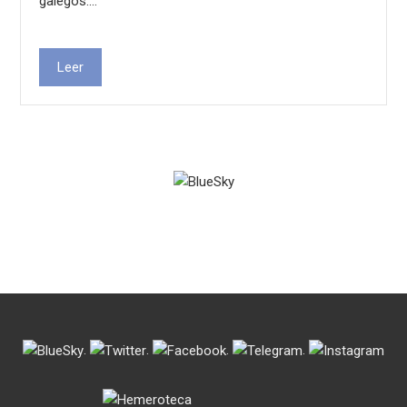
galegos.…
Leer
.
.
.
.