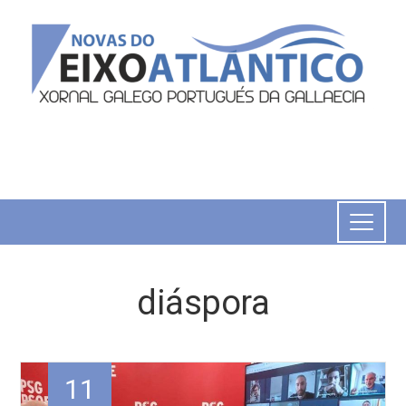
diáspora
11