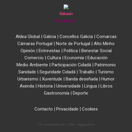
Sábado
8 de Agosto
Aldea Global
|
Galicia
|
Concellos Galicia
|
Comarcas
Cámaras Portugal
|
Norte de Portugal
|
Alto Minho
Opinión
|
Entrevistas
|
Política
|
Benestar Social
Comercio
|
Cultura
|
Economía
|
Educación
Medio Ambiente
|
Participación Cidadá
|
Patrimonio
Sanidade
|
Seguridade Cidadá
|
Traballo
|
Turismo
Urbanismo
|
Xuventude
|
Banda deseñada
|
Humor
Axenda
|
Historia
|
Universidade
|
Lingua
|
Libros
Gastronomía
|
Deporte
Contacto
|
Privacidade
|
Cookies
13 consultas en 1,062 segundos.