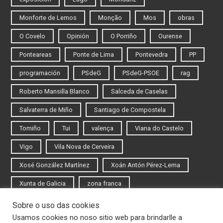
Monforte de Lemos
Monção
Mos
obras
O Covelo
Opinión
O Porriño
Ourense
Ponteareas
Ponte de Lima
Pontevedra
PP
programación
PSdeG
PSdeG-PSOE
rag
Roberto Mansilla Blanco
Salceda de Caselas
Salvaterra de Miño
Santiago de Compostela
Tomiño
Tui
valença
Viana do Castelo
Vigo
Vila Nova de Cerveira
Xosé González Martínez
Xoán Antón Pérez-Lema
Xunta de Galicia
zona franca
Sobre o uso das cookies
Iniciar sesión
Usamos cookies no noso sitio web para brindarlle a