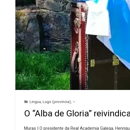
Lingua
,
Lugo (provincia)
,
~
O “Alba de Gloria” reivind
Muras | O presidente da Real Academia Galega, Henriq