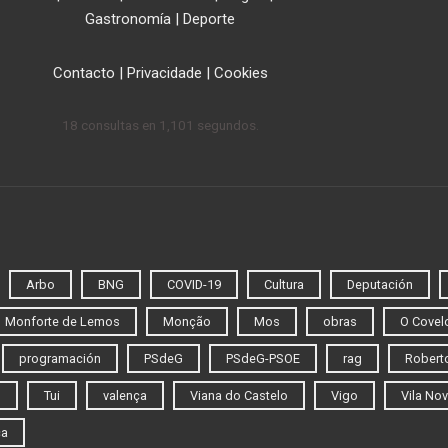
Gastronomía
|
Deporte
Contacto
|
Privacidade
|
Cookies
18 consultas en 1,101 segundos.
Arbo
BNG
COVID-19
Cultura
Deputación
Monforte de Lemos
Monção
Mos
obras
O Covel
programación
PSdeG
PSdeG-PSOE
rag
Roberto
o
Tui
valença
Viana do Castelo
Vigo
Vila Nov
ca