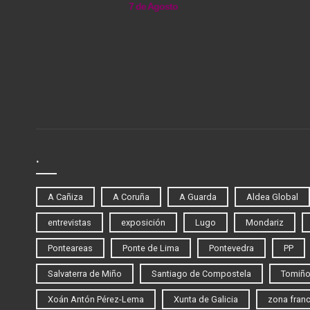
7 de Agosto
.
A Cañiza
A Coruña
A Guarda
Aldea Global
entrevistas
exposición
Lugo
Mondariz
Ponteareas
Ponte de Lima
Pontevedra
PP
Salvaterra de Miño
Santiago de Compostela
Tomiñ
Xoán Antón Pérez-Lema
Xunta de Galicia
zona fran