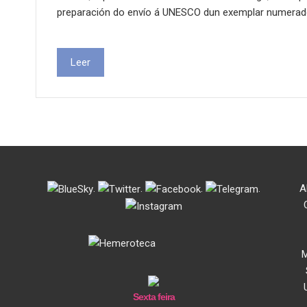
preparación do envío á UNESCO dun exemplar numerado 
Leer
.
.
.
.
A
M
Sexta feira