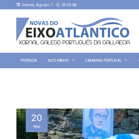
Venres, Agosto 7
03:23:08
PORTADA
ALTO MINHO
CÁMARAS PORTUGAL
20
Mai