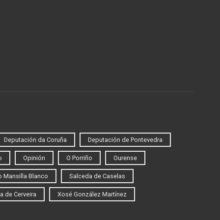
Deputación da Coruña
Deputación de Pontevedra
o
Opinión
O Porriño
Ourense
 Mansilla Blanco
Salceda de Caselas
a de Cerveira
Xosé González Martínez