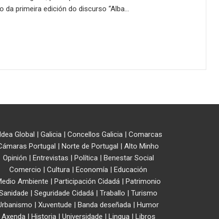
da primeira edición do discurso “Alba…
ldea Global
|
Galicia
|
Concellos Galicia
|
Comarcas
Cámaras Portugal
|
Norte de Portugal
|
Alto Minho
Opinión
|
Entrevistas
|
Política
|
Benestar Social
Comercio
|
Cultura
|
Economía
|
Educación
edio Ambiente
|
Participación Cidadá
|
Patrimonio
Sanidade
|
Seguridade Cidadá
|
Traballo
|
Turismo
Urbanismo
|
Xuventude
|
Banda deseñada
|
Humor
Axenda
|
Historia
|
Universidade
|
Lingua
|
Libros