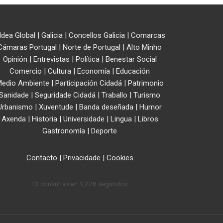
ldea Global
|
Galicia
|
Concellos Galicia
|
Comarcas
Cámaras Portugal
|
Norte de Portugal
|
Alto Minho
Opinión
|
Entrevistas
|
Política
|
Benestar Social
Comercio
|
Cultura
|
Economía
|
Educación
edio Ambiente
|
Participación Cidadá
|
Patrimonio
Sanidade
|
Seguridade Cidadá
|
Traballo
|
Turismo
Urbanismo
|
Xuventude
|
Banda deseñada
|
Humor
Axenda
|
Historia
|
Universidade
|
Lingua
|
Libros
Gastronomía
|
Deporte
Contacto
|
Privacidade
|
Cookies
13 consultas en 1,228 segundos.