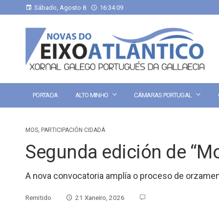
Sábado, Agosto 8
16:34:10
PORTADA
ALTO MINHO
CÁMARAS PORTUGAL
MOS
,
PARTICIPACIÓN CIDADÁ
Segunda edición de “M
A nova convocatoria amplía o proceso de orzament
Remitido
21 Xaneiro, 2026