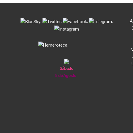
.
.
.
.
A
M
Sábado
8 de Agosto