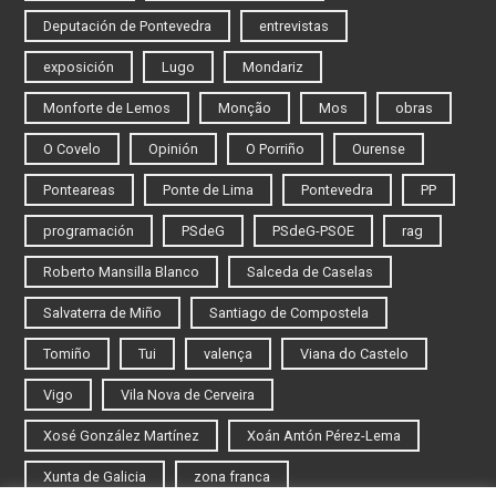
Deputación de Pontevedra
entrevistas
exposición
Lugo
Mondariz
Monforte de Lemos
Monção
Mos
obras
O Covelo
Opinión
O Porriño
Ourense
Ponteareas
Ponte de Lima
Pontevedra
PP
programación
PSdeG
PSdeG-PSOE
rag
Roberto Mansilla Blanco
Salceda de Caselas
Salvaterra de Miño
Santiago de Compostela
Tomiño
Tui
valença
Viana do Castelo
Vigo
Vila Nova de Cerveira
Xosé González Martínez
Xoán Antón Pérez-Lema
Xunta de Galicia
zona franca