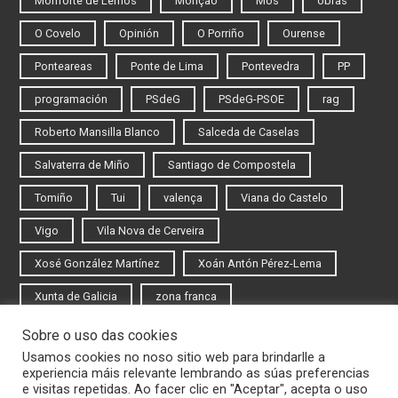
Monforte de Lemos
Monção
Mos
obras
O Covelo
Opinión
O Porriño
Ourense
Ponteareas
Ponte de Lima
Pontevedra
PP
programación
PSdeG
PSdeG-PSOE
rag
Roberto Mansilla Blanco
Salceda de Caselas
Salvaterra de Miño
Santiago de Compostela
Tomiño
Tui
valença
Viana do Castelo
Vigo
Vila Nova de Cerveira
Xosé González Martínez
Xoán Antón Pérez-Lema
Xunta de Galicia
zona franca
Sobre o uso das cookies
Iniciar sesión
Usamos cookies no noso sitio web para brindarlle a
experiencia máis relevante lembrando as súas preferencias
Rexistrarse
e visitas repetidas. Ao facer clic en "Aceptar", acepta o uso