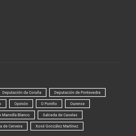
Deputación da Coruña
Deputación de Pontevedra
o
Opinión
O Porriño
Ourense
 Mansilla Blanco
Salceda de Caselas
a de Cerveira
Xosé González Martínez