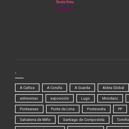
Sexta feira
7 de Agosto
.
A Cañiza
A Coruña
A Guarda
Aldea Global
entrevistas
exposición
Lugo
Mondariz
Ponteareas
Ponte de Lima
Pontevedra
PP
Salvaterra de Miño
Santiago de Compostela
Tomiñ