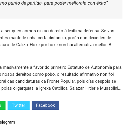
como punto de partida- para poder mellorala con éxito”
a ser quen somos nin ao dereito á lexítima defensa. Se vos
tes mantede unha certa distancia, porén non deixedes de
uro de Galiza. Hoxe por hoxe non hai alternativa mellor. A
ba masivamente a favor do primeiro Estatuto de Autonomía para
s nosos dereitos como pobo, o resultado afirmativo non foi
ral das candidaturas da Fronte Popular, pois días despois se
 polas oligarquías, a Igrexa Católica, Salazar, Hitler e Mussolini…
p
Twitter
Facebook