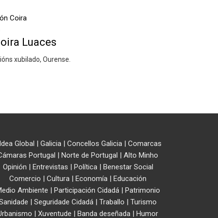
oira Luaces
sións xubilado, Ourense.
ldea Global
|
Galicia
|
Concellos Galicia
|
Comarcas
Cámaras Portugal
|
Norte de Portugal
|
Alto Minho
Opinión
|
Entrevistas
|
Política
|
Benestar Social
Comercio
|
Cultura
|
Economía
|
Educación
edio Ambiente
|
Participación Cidadá
|
Patrimonio
Sanidade
|
Seguridade Cidadá
|
Traballo
|
Turismo
Urbanismo
|
Xuventude
|
Banda deseñada
|
Humor