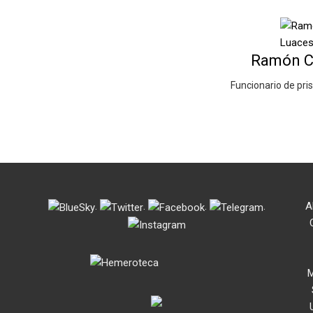
Ramón C
Funcionario de pri
.
.
.
.
A
M