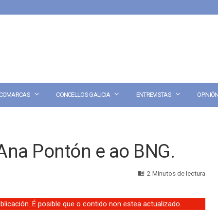
COMARCAS
CONCELLOS GALICIA
ENTREVISTAS
OPINIÓ
Ana Pontón e ao BNG.
2 Minutos de lectura
licación. É posible que o contido non estea actualizado.