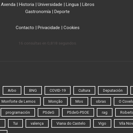
Axenda
|
Historia
|
Universidade
|
Lingua
|
Libros
Gastronomía
|
Deporte
Contacto
|
Privacidade
|
Cookies
16 consultas en 0,818 segundos.
Arbo
BNG
COVID-19
Cultura
Deputación
Monforte de Lemos
Monção
Mos
obras
O Covel
programación
PSdeG
PSdeG-PSOE
rag
Roberto
o
Tui
valença
Viana do Castelo
Vigo
Vila Nov