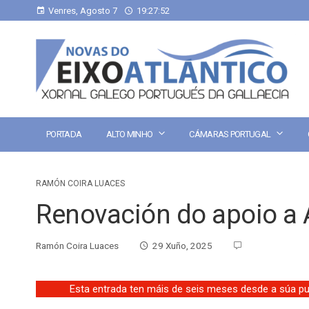
Venres, Agosto 7
19:27:53
PORTADA
ALTO MINHO
CÁMARAS PORTUGAL
RAMÓN COIRA LUACES
Renovación do apoio a 
Ramón Coira Luaces
29 Xuño, 2025
Esta entrada ten máis de seis meses desde a súa pub