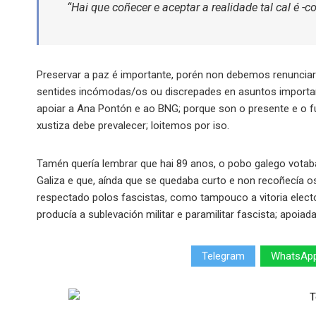
“Hai que coñecer e aceptar a realidade tal cal é -
Preservar a paz é importante, porén non debemos renunciar 
sentides incómodas/os ou discrepades en asuntos importan
apoiar a Ana Pontón e ao BNG; porque son o presente e o fut
xustiza debe prevalecer; loitemos por iso.
Tamén quería lembrar que hai 89 anos, o pobo galego vota
Galiza e que, aínda que se quedaba curto e non recoñecía o
respectado polos fascistas, como tampouco a vitoria electo
producía a sublevación militar e paramilitar fascista; apoiada
Telegram
WhatsAp