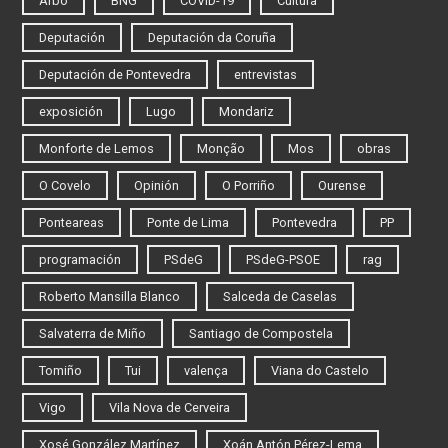
Arbo
BNG
COVID-19
Cultura
Deputación
Deputación da Coruña
Deputación de Pontevedra
entrevistas
exposición
Lugo
Mondariz
Monforte de Lemos
Monção
Mos
obras
O Covelo
Opinión
O Porriño
Ourense
Ponteareas
Ponte de Lima
Pontevedra
PP
programación
PSdeG
PSdeG-PSOE
rag
Roberto Mansilla Blanco
Salceda de Caselas
Salvaterra de Miño
Santiago de Compostela
Tomiño
Tui
valença
Viana do Castelo
Vigo
Vila Nova de Cerveira
Xosé González Martínez
Xoán Antón Pérez-Lema