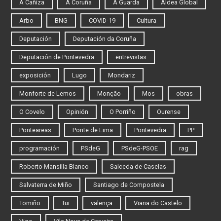
A Cañiza
A Coruña
A Guarda
Aldea Global
Arbo
BNG
COVID-19
Cultura
Deputación
Deputación da Coruña
Deputación de Pontevedra
entrevistas
exposición
Lugo
Mondariz
Monforte de Lemos
Monção
Mos
obras
O Covelo
Opinión
O Porriño
Ourense
Ponteareas
Ponte de Lima
Pontevedra
PP
programación
PSdeG
PSdeG-PSOE
rag
Roberto Mansilla Blanco
Salceda de Caselas
Salvaterra de Miño
Santiago de Compostela
Tomiño
Tui
valença
Viana do Castelo