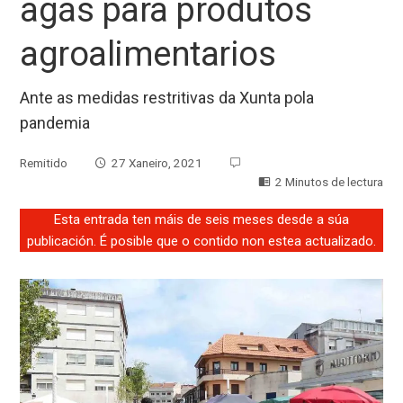
agás para produtos
agroalimentarios
Ante as medidas restritivas da Xunta pola
pandemia
Remitido
27 Xaneiro, 2021
2 Minutos de lectura
Esta entrada ten máis de seis meses desde a súa
publicación. É posible que o contido non estea actualizado.