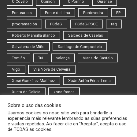
O Covelo
Opinión
O Porriño
Ourense
Ponteareas
Ponte de Lima
Pontevedra
PP
programación
PSdeG
PSdeG-PSOE
rag
Roberto Mansilla Blanco
Salceda de Caselas
Salvaterra de Miño
Santiago de Compostela
Tomiño
Tui
valença
Viana do Castelo
Vigo
Vila Nova de Cerveira
Xosé González Martínez
Xoán Antón Pérez-Lema
Xunta de Galicia
zona franca
Sobre o uso das cookies
Iniciar sesión
Usamos cookies no noso sitio web para brindarlle a
experiencia máis relevante lembrando as súas preferencias
Rexistrarse
e visitas repetidas. Ao facer clic en "Aceptar", acepta o uso
de TODAS as cookies.