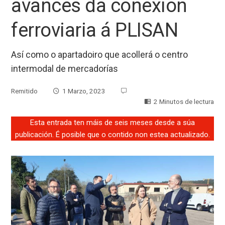
avances da conexión
ferroviaria á PLISAN
Así como o apartadoiro que acollerá o centro
intermodal de mercadorías
Remitido
1 Marzo, 2023
2 Minutos de lectura
Esta entrada ten máis de seis meses desde a súa
publicación. É posible que o contido non estea actualizado.