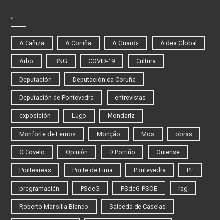
.
A Cañiza
A Coruña
A Guarda
Aldea Global
Arbo
BNG
COVID-19
Cultura
Deputación
Deputación da Coruña
Deputación de Pontevedra
entrevistas
exposición
Lugo
Mondariz
Monforte de Lemos
Monção
Mos
obras
O Covelo
Opinión
O Porriño
Ourense
Ponteareas
Ponte de Lima
Pontevedra
PP
programación
PSdeG
PSdeG-PSOE
rag
Roberto Mansilla Blanco
Salceda de Caselas