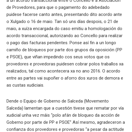
a un acordo transaccional entre o Concello e a Asociación
de Provedores, para que o pagamento do adebedado
puidese facerse canto antes, presentando dito acordo ante
o Xulgado o 16 de maio. Tan só uns días despois, o 21 de
maio, a xuíza encargada do caso emitiu a homologación do
acordo transaccional, autorizando ao Concello para realizar
o pago das facturas pendentes. Ponse así fin a un longo
camiño de bloqueos por parte dos grupos da oposición (PP
e PSOE), que viñan impedindo cos seus votos que os
provedores e provedoras puidesen cobrar polos traballos xa
realizados, tal como acontecera xa no ano 2016. O acordo
entre as partes vai supoñer o aforro dos xuros de demora e
as custas xudiciais.
Dende o Equipo de Goberno de Salceda (Movemento
Salceda) lamentan que a cuestión tivese que rematar por vía
xudicial unha vez máis “polo afán de bloqueo da acción de
Goberno por parte de PP e PSOE” Así mesmo, agradeceron a
confianza dos provedores e provedoras “a pesar da actitude