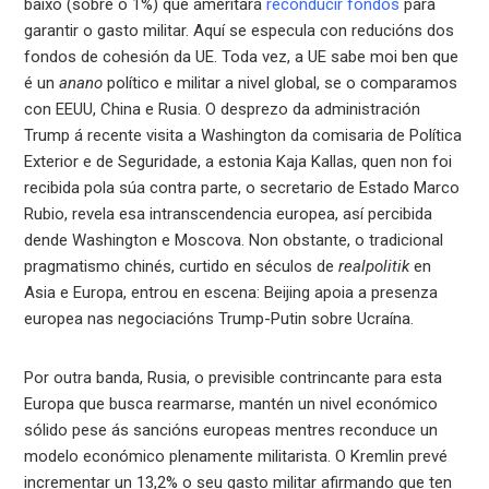
baixo (sobre o 1%) que ameritará
reconducir fondos
para
garantir o gasto militar. Aquí se especula con reducións dos
fondos de cohesión da UE. Toda vez, a UE sabe moi ben que
é un
anano
político e militar a nivel global, se o comparamos
con EEUU, China e Rusia. O desprezo da administración
Trump á recente visita a Washington da comisaria de Política
Exterior e de Seguridade, a estonia Kaja Kallas, quen non foi
recibida pola súa contra parte, o secretario de Estado Marco
Rubio, revela esa intranscendencia europea, así percibida
dende Washington e Moscova. Non obstante, o tradicional
pragmatismo chinés, curtido en séculos de
realpolitik
en
Asia e Europa, entrou en escena: Beijing apoia a presenza
europea nas negociacións Trump-Putin sobre Ucraína.
Por outra banda, Rusia, o previsible contrincante para esta
Europa que busca rearmarse, mantén un nivel económico
sólido pese ás sancións europeas mentres reconduce un
modelo económico plenamente militarista. O Kremlin prevé
incrementar un 13,2% o seu gasto militar afirmando que ten