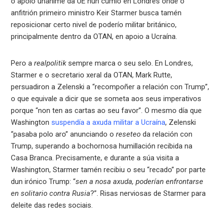
o apoio unánime da UE nun cumio en Londres onde o
anfitrión primeiro ministro Keir Starmer busca tamén
reposicionar certo nivel de poderío militar británico,
principalmente dentro da OTAN, en apoio a Ucraína.
Pero a
realpolitik
sempre marca o seu selo. En Londres,
Starmer e o secretario xeral da OTAN, Mark Rutte,
persuadiron a Zelenski a “recompoñer a relación con Trump”,
o que equivale a dicir que se someta aos seus imperativos
porque “non ten as cartas ao seu favor”. O mesmo día que
Washington
suspendía a axuda militar a Ucraína
, Zelenski
“pasaba polo aro” anunciando o
reseteo
da relación con
Trump, superando a bochornosa humillación recibida na
Casa Branca. Precisamente, e durante a súa visita a
Washington, Starmer tamén recibiu o seu “recado” por parte
dun irónico Trump: “
sen a nosa axuda, poderían enfrontarse
en solitario contra Rusia
?”. Risas nerviosas de Starmer para
deleite das redes sociais.