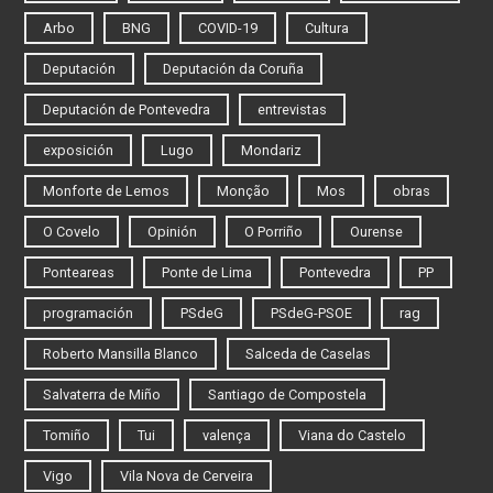
Arbo
BNG
COVID-19
Cultura
Deputación
Deputación da Coruña
Deputación de Pontevedra
entrevistas
exposición
Lugo
Mondariz
Monforte de Lemos
Monção
Mos
obras
O Covelo
Opinión
O Porriño
Ourense
Ponteareas
Ponte de Lima
Pontevedra
PP
programación
PSdeG
PSdeG-PSOE
rag
Roberto Mansilla Blanco
Salceda de Caselas
Salvaterra de Miño
Santiago de Compostela
Tomiño
Tui
valença
Viana do Castelo
Vigo
Vila Nova de Cerveira