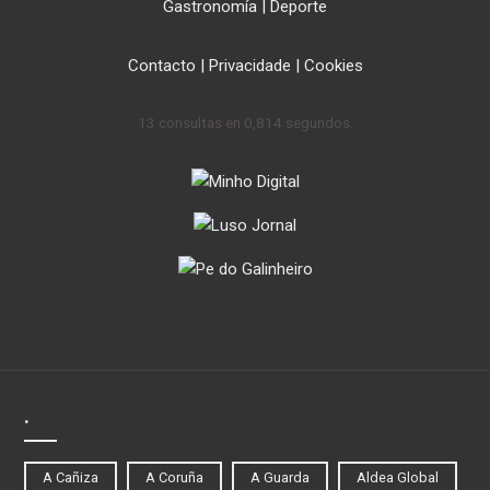
Gastronomía
|
Deporte
Contacto
|
Privacidade
|
Cookies
13 consultas en 0,814 segundos.
.
A Cañiza
A Coruña
A Guarda
Aldea Global