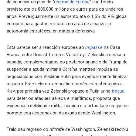
de anunciar un plan de “
rearme de Europa
” cun fondo
previsto ata os 800.000 millóns de euros para os vindeiros
anos. Prevé igualmente un aumento ata o 1,5% do PIB global
europeo para gastos militares en aras de alcanzar a
autonomía estratéxica en materia defensiva.
Esta parece ser a reacción europea ao
impasse
na Casa
Branca entre Donald Trump e Volodimyr Zelenski a semana
pasada, complementados co posterior anuncio de Trump de
suspender a axuda militar a Ucraína mentres impulsa as
negociacións con Vladimir Putin para eventualmente finalizar
a guerra. Este seísmo xeopolítico tamén está afectando a
Kiev: por primeira vez Zelenski propuxo a Putin unha
tregua
para deter os ataques aéreos e marítimos, proposta que
evidencia a debilidade militar ucraína e a orfandade na que se
somete coa desconexión da axuda dende Washington.
Tralo seu regreso do
rifirrafe
de Washington, Zelenski recibiu