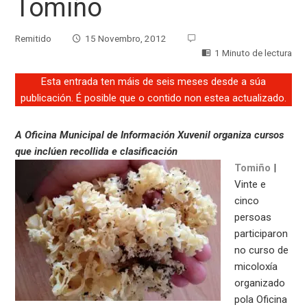
Tomiño
Remitido
15 Novembro, 2012
1 Minuto de lectura
Esta entrada ten máis de seis meses desde a súa
publicación. É posible que o contido non estea actualizado.
A Oficina Municipal de Información Xuvenil organiza cursos
que inclúen recollida e clasificación
Tomiño
|
Vinte e
cinco
persoas
participaron
no curso de
micoloxía
organizado
pola Oficina