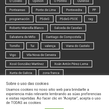
O Covelo
Opinión
O Porriño
Ourense
Ponteareas
Ponte de Lima
Pontevedra
PP
programación
PSdeG
PSdeG-PSOE
rag
Roberto Mansilla Blanco
Salceda de Caselas
Salvaterra de Miño
Santiago de Compostela
Tomiño
Tui
valença
Viana do Castelo
Vigo
Vila Nova de Cerveira
Xosé González Martínez
Xoán Antón Pérez-Lema
Xunta de Galicia
zona franca
Sobre o uso das cookies
Iniciar sesión
Usamos cookies no noso sitio web para brindarlle a
experiencia máis relevante lembrando as súas preferencias
Rexistrarse
e visitas repetidas. Ao facer clic en "Aceptar", acepta o uso
de TODAS as cookies.