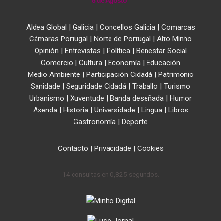
8 de Agosto
Aldea Global
|
Galicia
|
Concellos Galicia
|
Comarcas
Cámaras Portugal
|
Norte de Portugal
|
Alto Minho
Opinión
|
Entrevistas
|
Política
|
Benestar Social
Comercio
|
Cultura
|
Economía
|
Educación
Medio Ambiente
|
Participación Cidadá
|
Patrimonio
Sanidade
|
Seguridade Cidadá
|
Traballo
|
Turismo
Urbanismo
|
Xuventude
|
Banda deseñada
|
Humor
Axenda
|
Historia
|
Universidade
|
Lingua
|
Libros
Gastronomía
|
Deporte
Contacto
|
Privacidade
|
Cookies
14 consultas en 0,825 segundos.