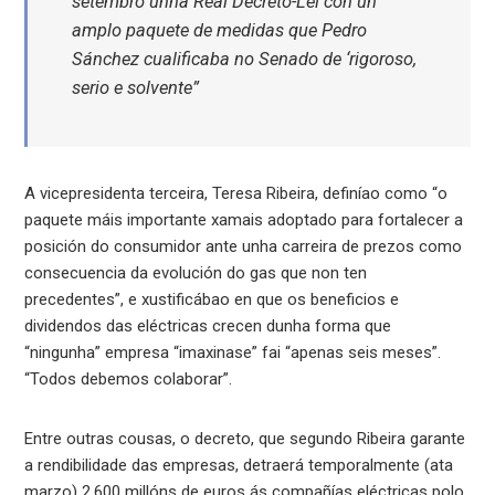
setembro unha Real Decreto-Lei con un
amplo paquete de medidas que Pedro
Sánchez cualificaba no Senado de ‘rigoroso,
serio e solvente”
A vicepresidenta terceira, Teresa Ribeira, definíao como “o
paquete máis importante xamais adoptado para fortalecer a
posición do consumidor ante unha carreira de prezos como
consecuencia da evolución do gas que non ten
precedentes”, e xustificábao en que os beneficios e
dividendos das eléctricas crecen dunha forma que
“ningunha” empresa “imaxinase” fai “apenas seis meses”.
“Todos debemos colaborar”.
Entre outras cousas, o decreto, que segundo Ribeira garante
a rendibilidade das empresas, detraerá temporalmente (ata
marzo) 2.600 millóns de euros ás compañías eléctricas polo