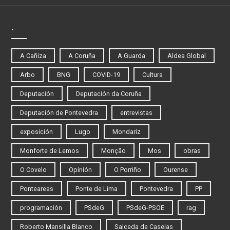
.
A Cañiza
A Coruña
A Guarda
Aldea Global
Arbo
BNG
COVID-19
Cultura
Deputación
Deputación da Coruña
Deputación de Pontevedra
entrevistas
exposición
Lugo
Mondariz
Monforte de Lemos
Monção
Mos
obras
O Covelo
Opinión
O Porriño
Ourense
Ponteareas
Ponte de Lima
Pontevedra
PP
programación
PSdeG
PSdeG-PSOE
rag
Roberto Mansilla Blanco
Salceda de Caselas