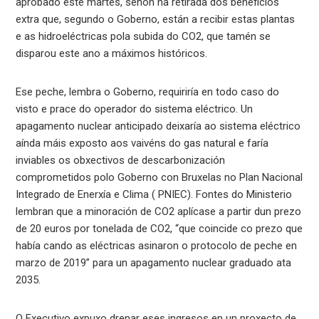
aprobado este martes, senón na retirada dos beneficios
extra que, segundo o Goberno, están a recibir estas plantas
e as hidroeléctricas pola subida do CO2, que tamén se
disparou este ano a máximos históricos.
Ese peche, lembra o Goberno, requiriría en todo caso do
visto e prace do operador do sistema eléctrico. Un
apagamento nuclear anticipado deixaría ao sistema eléctrico
aínda máis exposto aos vaivéns do gas natural e faría
inviables os obxectivos de descarbonización
comprometidos polo Goberno con Bruxelas no Plan Nacional
Integrado de Enerxía e Clima ( PNIEC). Fontes do Ministerio
lembran que a minoración de CO2 aplícase a partir dun prezo
de 20 euros por tonelada de CO2, “que coincide co prezo que
había cando as eléctricas asinaron o protocolo de peche en
marzo de 2019” para un apagamento nuclear graduado ata
2035.
O Executivo expuxo drenar eses ingresos en un proxecto de