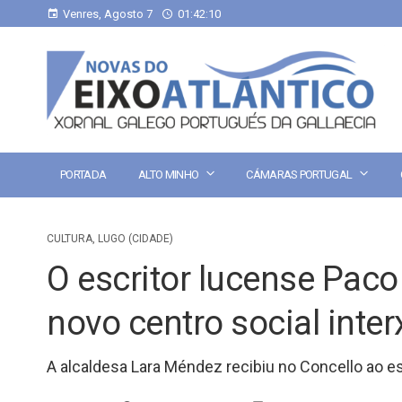
Venres, Agosto 7
01:42:11
PORTADA
ALTO MINHO
CÁMARAS PORTUGAL
CULTURA
,
LUGO (CIDADE)
O escritor lucense Pac
novo centro social inter
A alcaldesa Lara Méndez recibiu no Concello ao es