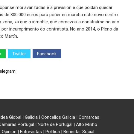
 atópanse moi avanzadas e a previsión é que poidan quedar
áis de 800.000 euros para poñer en marcha este novo centro
da zona, xa que o inmoble, que comezou a construírse no ano
l por incumprimento do contratista. No ano 2014, o Pleno da
o Martín.
p
Twitter
Facebook
ldea Global
|
Galicia
|
Concellos Galicia
|
Comarcas
Cámaras Portugal
|
Norte de Portugal
|
Alto Minho
Opinión
|
Entrevistas
|
Política
|
Benestar Social