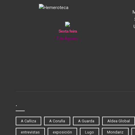
M
Sexta feira
7 de Agosto
.
A Cañiza
A Coruña
A Guarda
Aldea Global
entrevistas
exposición
Lugo
Mondariz