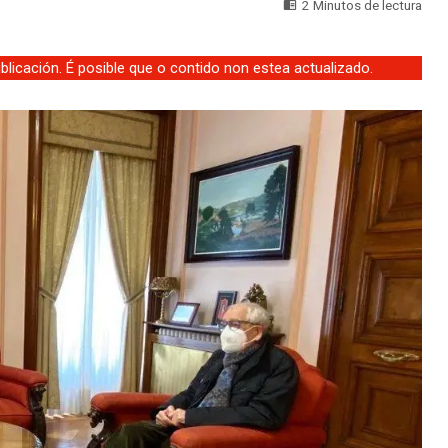
2 Minutos de lectura
licación. É posible que o contido non estea actualizado.