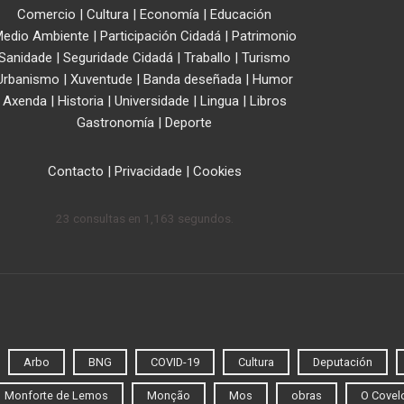
Comercio
|
Cultura
|
Economía
|
Educación
edio Ambiente
|
Participación Cidadá
|
Patrimonio
Sanidade
|
Seguridade Cidadá
|
Traballo
|
Turismo
Urbanismo
|
Xuventude
|
Banda deseñada
|
Humor
Axenda
|
Historia
|
Universidade
|
Lingua
|
Libros
Gastronomía
|
Deporte
Contacto
|
Privacidade
|
Cookies
23 consultas en 1,163 segundos.
Arbo
BNG
COVID-19
Cultura
Deputación
Monforte de Lemos
Monção
Mos
obras
O Covel