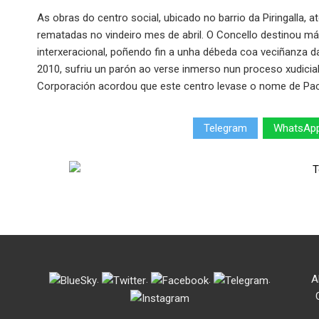
As obras do centro social, ubicado no barrio da Piringalla,
rematadas no vindeiro mes de abril. O Concello destinou m
interxeracional, poñendo fin a unha débeda coa veciñanza 
2010, sufriu un parón ao verse inmerso nun proceso xudicia
Corporación acordou que este centro levase o nome de Pac
Telegram
WhatsAp
.
.
.
.
A