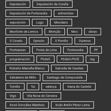
Deputación
Deputación da Coruña
Deputación de Pontevedra
entrevistas
exposición
Lugo
Mondariz
Monforte de Lemos
Monção
Mos
obras
O Covelo
Opinión
O Porriño
Ourense
Ponteareas
Ponte de Lima
Pontevedra
PP
programación
PSdeG
PSdeG-PSOE
rag
Roberto Mansilla Blanco
Salceda de Caselas
Salvaterra de Miño
Santiago de Compostela
Tomiño
Tui
valença
Viana do Castelo
Vigo
Vila Nova de Cerveira
Xosé González Martínez
Xoán Antón Pérez-Lema