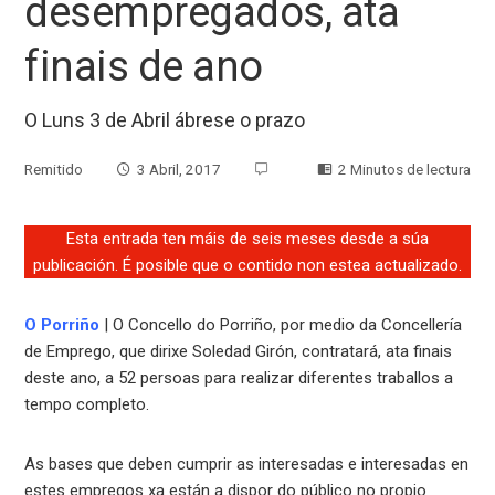
desempregados, ata
finais de ano
O Luns 3 de Abril ábrese o prazo
Remitido
3 Abril, 2017
2 Minutos de lectura
Esta entrada ten máis de seis meses desde a súa
publicación. É posible que o contido non estea actualizado.
O Porriño
| O Concello do Porriño, por medio da Concellería
de Emprego, que dirixe Soledad Girón, contratará, ata finais
deste ano, a 52 persoas para realizar diferentes traballos a
tempo completo.
As bases que deben cumprir as interesadas e interesadas en
estes empregos xa están a dispor do público no propio