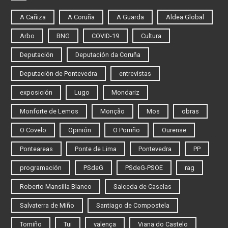
A Cañiza
A Coruña
A Guarda
Aldea Global
Arbo
BNG
COVID-19
Cultura
Deputación
Deputación da Coruña
Deputación de Pontevedra
entrevistas
exposición
Lugo
Mondariz
Monforte de Lemos
Monção
Mos
obras
O Covelo
Opinión
O Porriño
Ourense
Ponteareas
Ponte de Lima
Pontevedra
PP
programación
PSdeG
PSdeG-PSOE
rag
Roberto Mansilla Blanco
Salceda de Caselas
Salvaterra de Miño
Santiago de Compostela
Tomiño
Tui
valença
Viana do Castelo