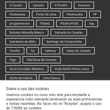
O Covelo
Opinión
O Porriño
Ourense
Ponteareas
Ponte de Lima
Pontevedra
PP
programación
PSdeG
PSdeG-PSOE
rag
Roberto Mansilla Blanco
Salceda de Caselas
Salvaterra de Miño
Santiago de Compostela
Tomiño
Tui
valença
Viana do Castelo
Vigo
Vila Nova de Cerveira
Xosé González Martínez
Xoán Antón Pérez-Lema
Xunta de Galicia
zona franca
Sobre o uso das cookies
Iniciar sesión
Usamos cookies no noso sitio web para brindarlle a
experiencia máis relevante lembrando as súas preferencias
Rexistrarse
e visitas repetidas. Ao facer clic en "Aceptar", acepta o uso
de TODAS as cookies.