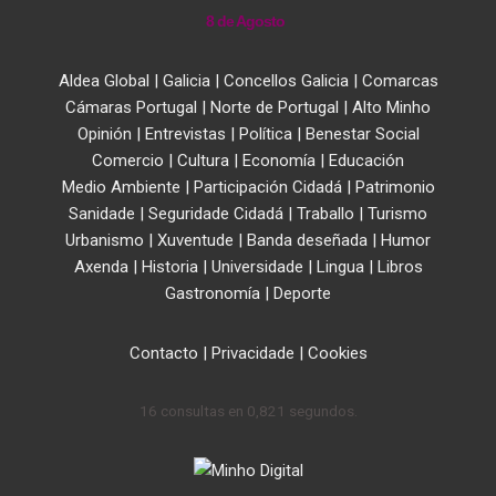
8 de Agosto
Aldea Global
|
Galicia
|
Concellos Galicia
|
Comarcas
Cámaras Portugal
|
Norte de Portugal
|
Alto Minho
Opinión
|
Entrevistas
|
Política
|
Benestar Social
Comercio
|
Cultura
|
Economía
|
Educación
Medio Ambiente
|
Participación Cidadá
|
Patrimonio
Sanidade
|
Seguridade Cidadá
|
Traballo
|
Turismo
Urbanismo
|
Xuventude
|
Banda deseñada
|
Humor
Axenda
|
Historia
|
Universidade
|
Lingua
|
Libros
Gastronomía
|
Deporte
Contacto
|
Privacidade
|
Cookies
16 consultas en 0,821 segundos.