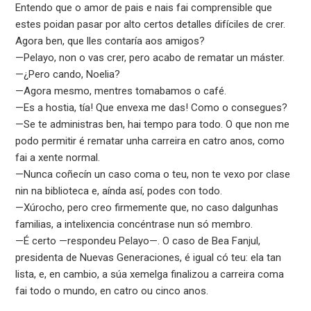
Entendo que o amor de pais e nais fai comprensible que
estes poidan pasar por alto certos detalles difíciles de crer.
Agora ben, que lles contaría aos amigos?
—Pelayo, non o vas crer, pero acabo de rematar un máster.
—¿Pero cando, Noelia?
—Agora mesmo, mentres tomabamos o café.
—Es a hostia, tía! Que envexa me das! Como o consegues?
—Se te administras ben, hai tempo para todo. O que non me
podo permitir é rematar unha carreira en catro anos, como
fai a xente normal.
—Nunca coñecín un caso coma o teu, non te vexo por clase
nin na biblioteca e, aínda así, podes con todo.
—Xúrocho, pero creo firmemente que, no caso dalgunhas
familias, a intelixencia concéntrase nun só membro.
—É certo —respondeu Pelayo—. O caso de Bea Fanjul,
presidenta de Nuevas Generaciones, é igual có teu: ela tan
lista, e, en cambio, a súa xemelga finalizou a carreira coma
fai todo o mundo, en catro ou cinco anos.