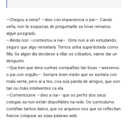
—Chegou a nena? —dixo con impaciencia o pai—. Cando
veña, non te esquezas de preguntarlle se hoxe rematou
algún posgrado.
—Aínda non —contestou a nai—. Onte non a vin estudando,
seguro que algo remataría. Temos unha superdotada como
filla. Se algún día decídese a rillar os cóbados, vaime dar un
desgusto.
—Que ben que dera cunhas compañías tan boas —aseverou
o pai con orgullo—. Sempre tiven medo que se xuntara con
mala xente, pero aí a tes, coa súa panda de amigos, que son
tan ou máis intelixentes ca ela.
—Comentoume —dixo a nai— que os perfís dos seus
colegas xa non están dispoñibles na rede. Os currículums
contiñan tantos datos, que os arquivos nos que se reflectían
fixeron colapsar as súas páxinas web.