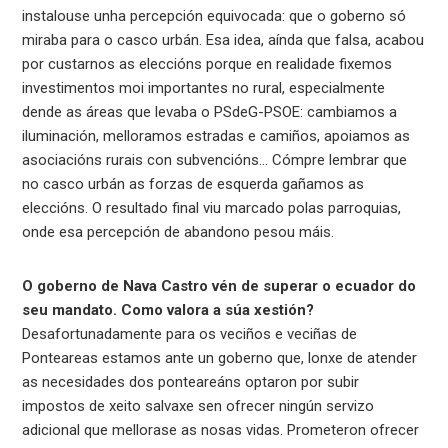
instalouse unha percepción equivocada: que o goberno só
miraba para o casco urbán. Esa idea, aínda que falsa, acabou
por custarnos as eleccións porque en realidade fixemos
investimentos moi importantes no rural, especialmente
dende as áreas que levaba o PSdeG-PSOE: cambiamos a
iluminación, melloramos estradas e camiños, apoiamos as
asociacións rurais con subvencións… Cómpre lembrar que
no casco urbán as forzas de esquerda gañamos as
eleccións. O resultado final viu marcado polas parroquias,
onde esa percepción de abandono pesou máis.
O goberno de Nava Castro vén de superar o ecuador do
seu mandato. Como valora a súa xestión?
Desafortunadamente para os veciños e veciñas de
Ponteareas estamos ante un goberno que, lonxe de atender
as necesidades dos ponteareáns optaron por subir
impostos de xeito salvaxe sen ofrecer ningún servizo
adicional que mellorase as nosas vidas. Prometeron ofrecer