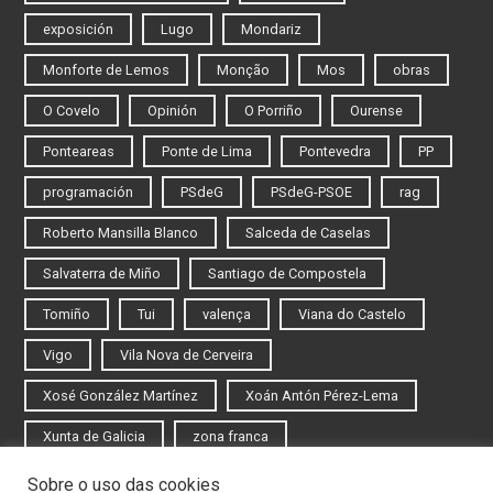
exposición
Lugo
Mondariz
Monforte de Lemos
Monção
Mos
obras
O Covelo
Opinión
O Porriño
Ourense
Ponteareas
Ponte de Lima
Pontevedra
PP
programación
PSdeG
PSdeG-PSOE
rag
Roberto Mansilla Blanco
Salceda de Caselas
Salvaterra de Miño
Santiago de Compostela
Tomiño
Tui
valença
Viana do Castelo
Vigo
Vila Nova de Cerveira
Xosé González Martínez
Xoán Antón Pérez-Lema
Xunta de Galicia
zona franca
Sobre o uso das cookies