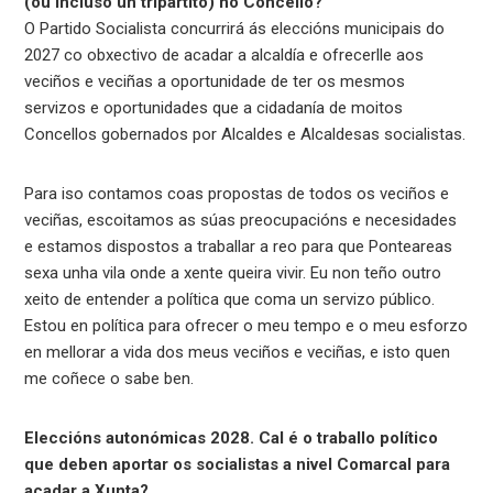
(ou incluso un tripartito) no Concello?
O Partido Socialista concurrirá ás eleccións municipais do
2027 co obxectivo de acadar a alcaldía e ofrecerlle aos
veciños e veciñas a oportunidade de ter os mesmos
servizos e oportunidades que a cidadanía de moitos
Concellos gobernados por Alcaldes e Alcaldesas socialistas.
Para iso contamos coas propostas de todos os veciños e
veciñas, escoitamos as súas preocupacións e necesidades
e estamos dispostos a traballar a reo para que Ponteareas
sexa unha vila onde a xente queira vivir. Eu non teño outro
xeito de entender a política que coma un servizo público.
Estou en política para ofrecer o meu tempo e o meu esforzo
en mellorar a vida dos meus veciños e veciñas, e isto quen
me coñece o sabe ben.
Eleccións autonómicas 2028. Cal é o traballo político
que deben aportar os socialistas a nivel Comarcal para
acadar a Xunta?