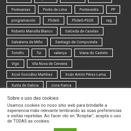
Ponteareas
Ponte de Lima
Pontevedra
PP
programación
PSdeG
PSdeG-PSOE
rag
Roberto Mansilla Blanco
Salceda de Caselas
Salvaterra de Miño
Santiago de Compostela
Tomiño
Tui
valença
Viana do Castelo
Vigo
Vila Nova de Cerveira
Xosé González Martínez
Xoán Antón Pérez-Lema
Xunta de Galicia
zona franca
Sobre o uso das cookies
Iniciar sesión
Usamos cookies no noso sitio web para brindarlle a
experiencia máis relevante lembrando as súas preferencias
Rexistrarse
e visitas repetidas. Ao facer clic en "Aceptar", acepta o uso
de TODAS as cookies.