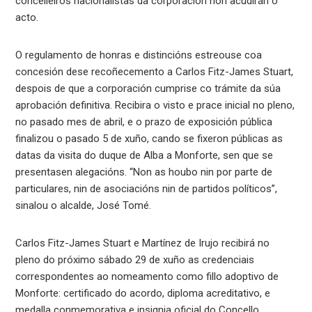
concelleiros nacionalistas da corporación non acudirán ó
acto.
O regulamento de honras e distincións estreouse coa
concesión dese recoñecemento a Carlos Fitz-James Stuart,
despois de que a corporación cumprise co trámite da súa
aprobación definitiva. Recibira o visto e prace inicial no pleno,
no pasado mes de abril, e o prazo de exposición pública
finalizou o pasado 5 de xuño, cando se fixeron públicas as
datas da visita do duque de Alba a Monforte, sen que se
presentasen alegacións. “Non as houbo nin por parte de
particulares, nin de asociacións nin de partidos políticos”,
sinalou o alcalde, José Tomé.
Carlos Fitz-James Stuart e Martínez de Irujo recibirá no
pleno do próximo sábado 29 de xuño as credenciais
correspondentes ao nomeamento como fillo adoptivo de
Monforte: certificado do acordo, diploma acreditativo, e
medalla conmemorativa e insignia oficial do Concello.