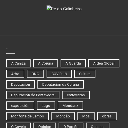
.
A Cañiza
A Coruña
A Guarda
Aldea Global
Arbo
BNG
COVID-19
Cultura
Deputación
Deputación da Coruña
Deputación de Pontevedra
entrevistas
exposición
Lugo
Mondariz
Monforte de Lemos
Monção
Mos
obras
O Covelo
Opinión
O Porriño
Ourense