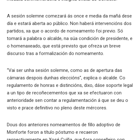
A sesión solemne comezará ás once e media da mañá dese
día e estará aberta ao público. Non haberá intervencións dos
partidos, xa que o acordo de nomeamento foi previo. Só
tomará a palabra o alcalde, na súa condición de presidente, e
o homenaxeado, que está previsto que ofreza un breve
discurso tras a formalización do nomeamento.
“Vai ser unha sesión solemne, como as de apertura das
cámaras despois dunhas eleccións”, explica o alcalde. Co
regulamento de honras e distincións, dixo, dáse soporte legal
a un tipo de recoñecementos que xa se efectuaron con
anterioridade sen contar a regulamentación á que se deu o
visto e prace definitivo no pleno deste mércores.
Dous dos anteriores nomeamentos de fillo adoptivo de
Monforte foron a título póstumo e recaeron
respectivamente en Xosé Cuíña, que fora conselleiro con