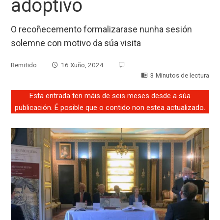
adoptivo
O recoñecemento formalizarase nunha sesión
solemne con motivo da súa visita
Remitido
16 Xuño, 2024
3 Minutos de lectura
Esta entrada ten máis de seis meses desde a súa
publicación. É posible que o contido non estea actualizado.