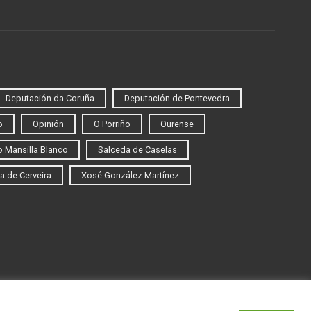
Deputación da Coruña
Deputación de Pontevedra
o
Opinión
O Porriño
Ourense
 Mansilla Blanco
Salceda de Caselas
a de Cerveira
Xosé González Martínez