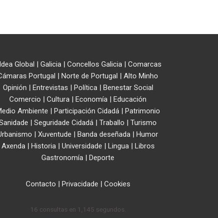
ldea Global
|
Galicia
|
Concellos Galicia
|
Comarcas
Cámaras Portugal
|
Norte de Portugal
|
Alto Minho
Opinión
|
Entrevistas
|
Política
|
Benestar Social
Comercio
|
Cultura
|
Economía
|
Educación
edio Ambiente
|
Participación Cidadá
|
Patrimonio
Sanidade
|
Seguridade Cidadá
|
Traballo
|
Turismo
Urbanismo
|
Xuventude
|
Banda deseñada
|
Humor
Axenda
|
Historia
|
Universidade
|
Lingua
|
Libros
Gastronomía
|
Deporte
Contacto
|
Privacidade
|
Cookies
16 consultas en 1,145 segundos.