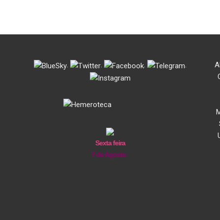
.
.
.
.
A
M
Sexta feira
7 de Agosto