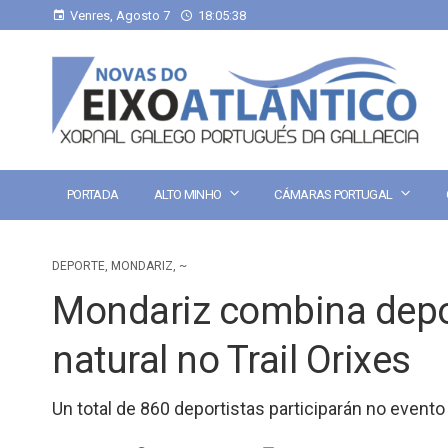
Venres, Agosto 7
18:05:38
PORTADA
ALTO MINHO
CÁMARAS PORTUGAL
DEPORTE
,
MONDARIZ
,
~
Mondariz combina depo
natural no Trail Orixes
Un total de 860 deportistas participarán no evento