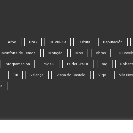
Arbo
BNG
COVID-19
Cultura
Deputación
Monforte de Lemos
Monção
Mos
obras
O Covel
programación
PSdeG
PSdeG-PSOE
rag
Roberto
o
Tui
valença
Viana do Castelo
Vigo
Vila Nov
ca