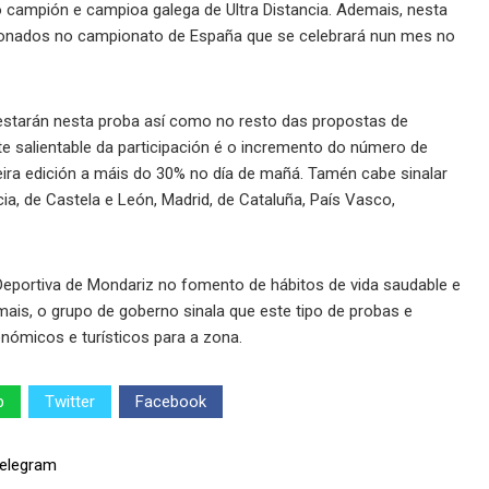
o campión e campioa galega de Ultra Distancia. Ademais, nesta
ccionados no campionato de España que se celebrará nun mes no
a estarán nesta proba así como no resto das propostas de
rte salientable da participación é o incremento do número de
eira edición a máis do 30% no día de mañá. Tamén cabe sinalar
a, de Castela e León, Madrid, de Cataluña, País Vasco,
Deportiva de Mondariz no fomento de hábitos de vida saudable e
mais, o grupo de goberno sinala que este tipo de probas e
onómicos e turísticos para a zona.
p
Twitter
Facebook