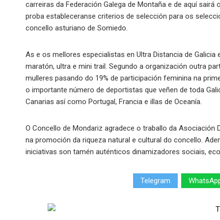
carreiras da Federación Galega de Montaña e de aquí sairá 
proba estableceranse criterios de selección para os sele
concello asturiano de Somiedo.
As e os mellores especialistas en Ultra Distancia de Galici
maratón, ultra e mini trail. Segundo a organización outra pa
mulleres pasando do 19% de participación feminina na prim
o importante número de deportistas que veñen de toda Galici
Canarias así como Portugal, Francia e illas de Oceanía.
O Concello de Mondariz agradece o traballo da Asociación 
na promoción da riqueza natural e cultural do concello. Ade
iniciativas son tamén auténticos dinamizadores sociais, ec
Telegram
WhatsAp