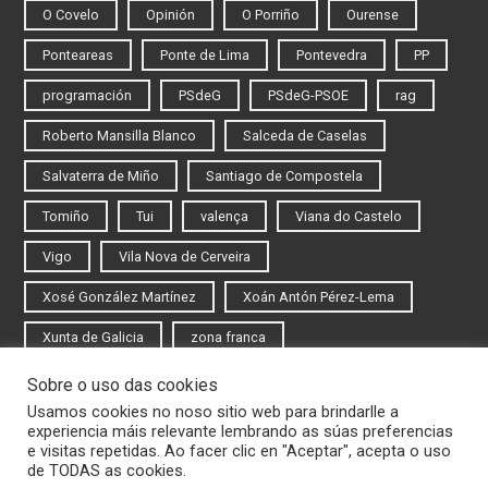
O Covelo
Opinión
O Porriño
Ourense
Ponteareas
Ponte de Lima
Pontevedra
PP
programación
PSdeG
PSdeG-PSOE
rag
Roberto Mansilla Blanco
Salceda de Caselas
Salvaterra de Miño
Santiago de Compostela
Tomiño
Tui
valença
Viana do Castelo
Vigo
Vila Nova de Cerveira
Xosé González Martínez
Xoán Antón Pérez-Lema
Xunta de Galicia
zona franca
Sobre o uso das cookies
Iniciar sesión
Usamos cookies no noso sitio web para brindarlle a
experiencia máis relevante lembrando as súas preferencias
Rexistrarse
e visitas repetidas. Ao facer clic en "Aceptar", acepta o uso
de TODAS as cookies.