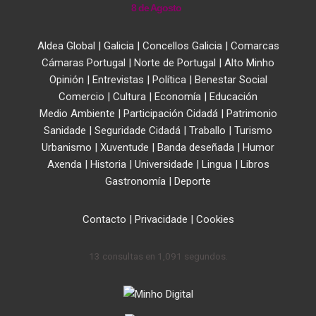
8 de Agosto
Aldea Global
|
Galicia
|
Concellos Galicia
|
Comarcas
Cámaras Portugal
|
Norte de Portugal
|
Alto Minho
Opinión
|
Entrevistas
|
Política
|
Benestar Social
Comercio
|
Cultura
|
Economía
|
Educación
Medio Ambiente
|
Participación Cidadá
|
Patrimonio
Sanidade
|
Seguridade Cidadá
|
Traballo
|
Turismo
Urbanismo
|
Xuventude
|
Banda deseñada
|
Humor
Axenda
|
Historia
|
Universidade
|
Lingua
|
Libros
Gastronomía
|
Deporte
Contacto
|
Privacidade
|
Cookies
13 consultas en 1,091 segundos.