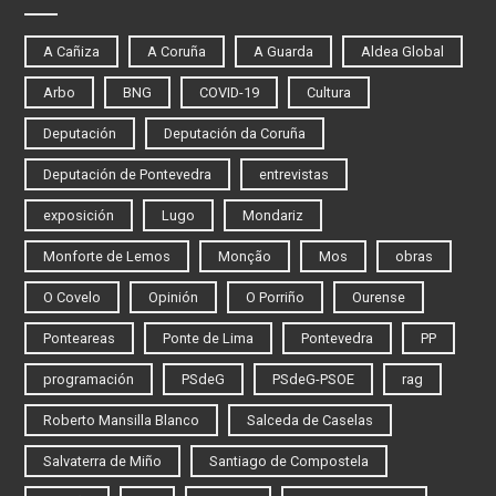
A Cañiza
A Coruña
A Guarda
Aldea Global
Arbo
BNG
COVID-19
Cultura
Deputación
Deputación da Coruña
Deputación de Pontevedra
entrevistas
exposición
Lugo
Mondariz
Monforte de Lemos
Monção
Mos
obras
O Covelo
Opinión
O Porriño
Ourense
Ponteareas
Ponte de Lima
Pontevedra
PP
programación
PSdeG
PSdeG-PSOE
rag
Roberto Mansilla Blanco
Salceda de Caselas
Salvaterra de Miño
Santiago de Compostela