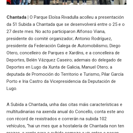
Chantada |
O Parque Eloísa Rivadulla acolleu a presentación
da 51 Subida a Chantada que se desenvolverá entre o 25 e o
27 deste mes. No acto participaron Alfonso Viana,
presidente do comité organizador; Antonio Rodríguez,
presidente da Federación Galega de Automobilismo; Diego
Otero, concelleiro de Parques e Xardíns, e a concelleira de
Deportes, Belén Vázquez Caseiro; ademais do delegado de
Deportes en Lugo da Xunta de Galicia, Manuel Otero; a
deputada de Promoción do Territorio e Turismo, Pilar García
Porto e Iria Castro da Vicepresidencia da Deputación de
Lugo.
A Subida a Chantada, unha das citas máis características e
multitudinarias na axenda anual do Concello, conta este ano
con récord de rexistrados e correrán na subida 102
vehículos, “hai un mes que a hostalería de Chantada non ten
prazas, a xente para a subida comeza a vir antes e pasan