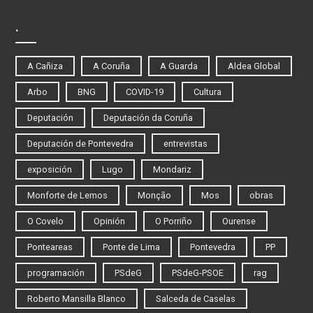
.
A Cañiza
A Coruña
A Guarda
Aldea Global
Arbo
BNG
COVID-19
Cultura
Deputación
Deputación da Coruña
Deputación de Pontevedra
entrevistas
exposición
Lugo
Mondariz
Monforte de Lemos
Monção
Mos
obras
O Covelo
Opinión
O Porriño
Ourense
Ponteareas
Ponte de Lima
Pontevedra
PP
programación
PSdeG
PSdeG-PSOE
rag
Roberto Mansilla Blanco
Salceda de Caselas