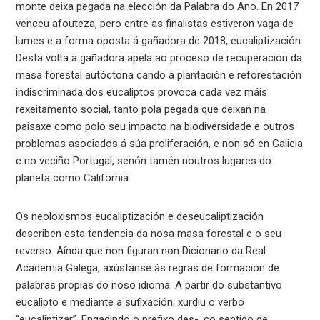
monte deixa pegada na elección da Palabra do Ano. En 2017
venceu afouteza, pero entre as finalistas estiveron vaga de
lumes e a forma oposta á gañadora de 2018, eucaliptización.
Desta volta a gañadora apela ao proceso de recuperación da
masa forestal autóctona cando a plantación e reforestación
indiscriminada dos eucaliptos provoca cada vez máis
rexeitamento social, tanto pola pegada que deixan na
paisaxe como polo seu impacto na biodiversidade e outros
problemas asociados á súa proliferación, e non só en Galicia
e no veciño Portugal, senón tamén noutros lugares do
planeta como California.
Os neoloxismos eucaliptización e deseucaliptización
describen esta tendencia da nosa masa forestal e o seu
reverso. Aínda que non figuran non Dicionario da Real
Academia Galega, axústanse ás regras de formación de
palabras propias do noso idioma. A partir do substantivo
eucalipto e mediante a sufixación, xurdiu o verbo
“eucaliptizar”. Engadindo o prefixo des-, co sentido de