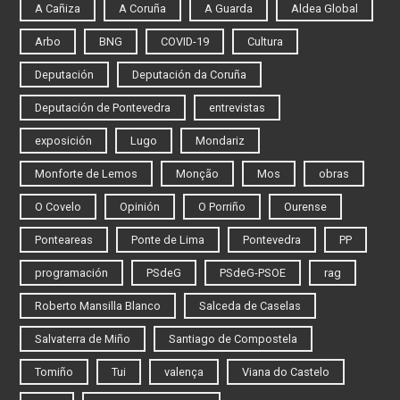
A Cañiza
A Coruña
A Guarda
Aldea Global
Arbo
BNG
COVID-19
Cultura
Deputación
Deputación da Coruña
Deputación de Pontevedra
entrevistas
exposición
Lugo
Mondariz
Monforte de Lemos
Monção
Mos
obras
O Covelo
Opinión
O Porriño
Ourense
Ponteareas
Ponte de Lima
Pontevedra
PP
programación
PSdeG
PSdeG-PSOE
rag
Roberto Mansilla Blanco
Salceda de Caselas
Salvaterra de Miño
Santiago de Compostela
Tomiño
Tui
valença
Viana do Castelo