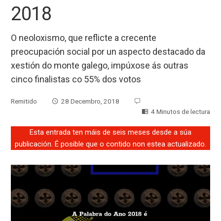
2018
O neoloxismo, que reflicte a crecente
preocupación social por un aspecto destacado da
xestión do monte galego, impúxose ás outras
cinco finalistas co 55% dos votos
Remitido
28 Decembro, 2018
4 Minutos de lectura
Esta entrada ten máis de seis meses desde a súa
publicación. É posible que o contido non estea actualizado.