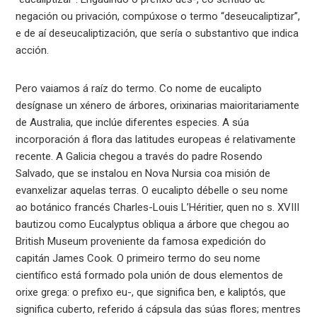
negación ou privación, compúxose o termo “deseucaliptizar”,
e de aí deseucaliptización, que sería o substantivo que indica
acción.
Pero vaiamos á raíz do termo. Co nome de eucalipto
desígnase un xénero de árbores, orixinarias maioritariamente
de Australia, que inclúe diferentes especies. A súa
incorporación á flora das latitudes europeas é relativamente
recente. A Galicia chegou a través do padre Rosendo
Salvado, que se instalou en Nova Nursia coa misión de
evanxelizar aquelas terras. O eucalipto débelle o seu nome
ao botánico francés Charles-Louis L’Héritier, quen no s. XVIII
bautizou como Eucalyptus obliqua a árbore que chegou ao
British Museum proveniente da famosa expedición do
capitán James Cook. O primeiro termo do seu nome
científico está formado pola unión de dous elementos de
orixe grega: o prefixo eu-, que significa ben, e kaliptós, que
significa cuberto, referido á cápsula das súas flores; mentres