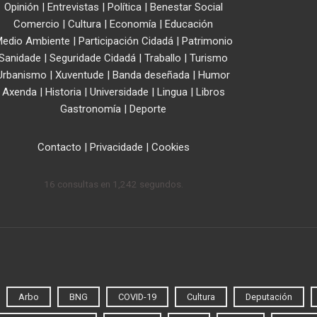
Opinión
|
Entrevistas
|
Política
|
Benestar Social
Comercio
|
Cultura
|
Economía
|
Educación
edio Ambiente
|
Participación Cidadá
|
Patrimonio
Sanidade
|
Seguridade Cidadá
|
Traballo
|
Turismo
Urbanismo
|
Xuventude
|
Banda deseñada
|
Humor
Axenda
|
Historia
|
Universidade
|
Lingua
|
Libros
Gastronomía
|
Deporte
Contacto
|
Privacidade
|
Cookies
16 consultas en 1,242 segundos.
Arbo
BNG
COVID-19
Cultura
Deputación