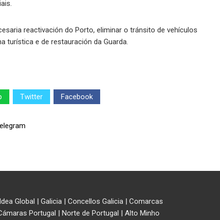
ais.
esaria reactivación do Porto, eliminar o tránsito de vehículos
a turística e de restauración da Guarda.
p
Twitter
Facebook
ldea Global
|
Galicia
|
Concellos Galicia
|
Comarcas
Cámaras Portugal
|
Norte de Portugal
|
Alto Minho