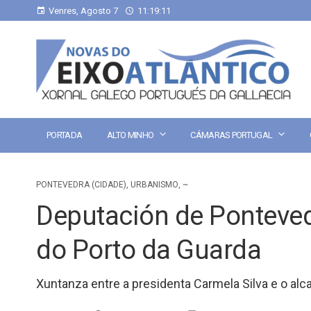
Venres, Agosto 7
11:19:12
PORTADA
ALTO MINHO
CÁMARAS PORTUGAL
PONTEVEDRA (CIDADE)
,
URBANISMO
,
~
Deputación de Pontevedr
do Porto da Guarda
Xuntanza entre a presidenta Carmela Silva e o al