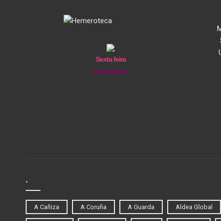
M
Sexta feira
7 de Agosto
.
A Cañiza
A Coruña
A Guarda
Aldea Global