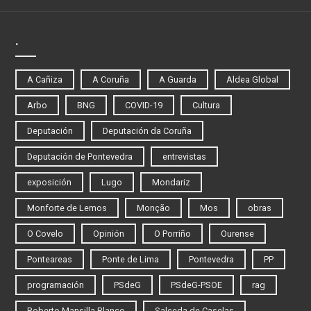
.
A Cañiza
A Coruña
A Guarda
Aldea Global
Arbo
BNG
COVID-19
Cultura
Deputación
Deputación da Coruña
Deputación de Pontevedra
entrevistas
exposición
Lugo
Mondariz
Monforte de Lemos
Monção
Mos
obras
O Covelo
Opinión
O Porriño
Ourense
Ponteareas
Ponte de Lima
Pontevedra
PP
programación
PSdeG
PSdeG-PSOE
rag
Roberto Mansilla Blanco
Salceda de Caselas