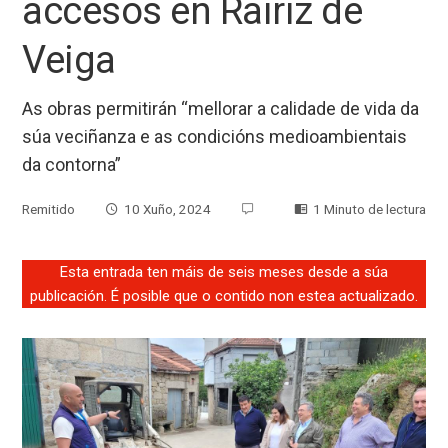
accesos en Rairiz de
Veiga
As obras permitirán “mellorar a calidade de vida da
súa veciñanza e as condicións medioambientais
da contorna”
Remitido
10 Xuño, 2024
1 Minuto de lectura
Esta entrada ten máis de seis meses desde a súa
publicación. É posible que o contido non estea actualizado.