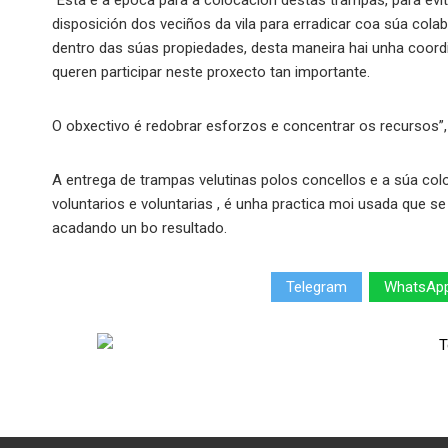
“Esta é a época para a colocación destas trampas, para evi
disposición dos veciños da vila para erradicar coa súa cola
dentro das súas propiedades, desta maneira hai unha coordi
queren participar neste proxecto tan importante.
O obxectivo é redobrar esforzos e concentrar os recursos”, 
A entrega de trampas velutinas polos concellos e a súa col
voluntarios e voluntarias , é unha practica moi usada que 
acadando un bo resultado.
Telegram
WhatsAp