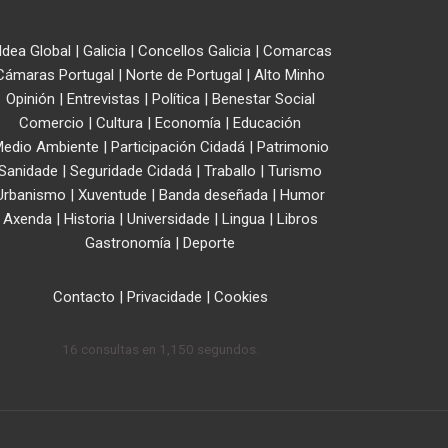
ldea Global
|
Galicia
|
Concellos Galicia
|
Comarcas
Cámaras Portugal
|
Norte de Portugal
|
Alto Minho
Opinión
|
Entrevistas
|
Política
|
Benestar Social
Comercio
|
Cultura
|
Economía
|
Educación
edio Ambiente
|
Participación Cidadá
|
Patrimonio
Sanidade
|
Seguridade Cidadá
|
Traballo
|
Turismo
Urbanismo
|
Xuventude
|
Banda deseñada
|
Humor
Axenda
|
Historia
|
Universidade
|
Lingua
|
Libros
Gastronomía
|
Deporte
Contacto
|
Privacidade
|
Cookies
16 consultas en 1,150 segundos.