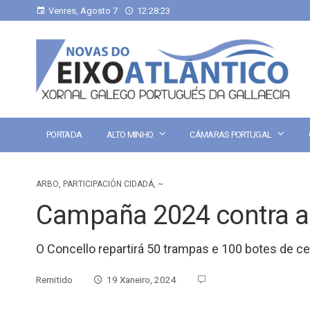
Venres, Agosto 7
12:28:23
PORTADA
ALTO MINHO
CÁMARAS PORTUGAL
ARBO
,
PARTICIPACIÓN CIDADÁ
,
~
Campaña 2024 contra a 
O Concello repartirá 50 trampas e 100 botes de c
Remitido
19 Xaneiro, 2024