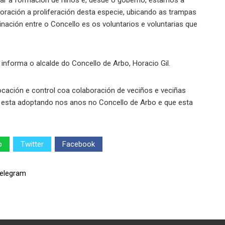
tar a formación de niños e, desde o goberno, estamos a
boración a proliferación desta especie, ubicando as trampas
nación entre o Concello es os voluntarios e voluntarias que
informa o alcalde do Concello de Arbo, Horacio Gil.
ocación e control coa colaboración de veciños e veciñas
se esta adoptando nos anos no Concello de Arbo e que esta
p
Twitter
Facebook