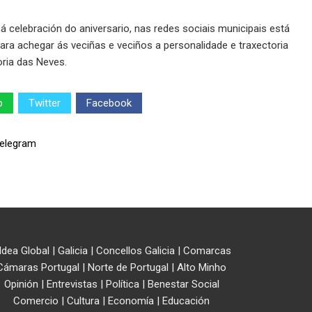
celebración do aniversario, nas redes sociais municipais está
para achegar ás veciñas e veciños a personalidade e traxectoria
oria das Neves.
p
Twitter
Facebook
ldea Global
|
Galicia
|
Concellos Galicia
|
Comarcas
Cámaras Portugal
|
Norte de Portugal
|
Alto Minho
Opinión
|
Entrevistas
|
Política
|
Benestar Social
Comercio
|
Cultura
|
Economía
|
Educación