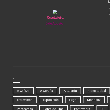
M
Cuarta feira
5 de Agosto
.
A Cañiza
A Coruña
A Guarda
Aldea Global
entrevistas
exposición
Lugo
Mondariz
Ponteareas
Ponte de Lima
Pontevedra
PP