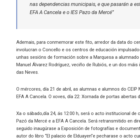
nas dependencias municipais, e que pasarán a est
EFA A Cancela e o IES Pazo da Mercé”
Ademais, para conmemorar este fito, arredor da data do ce
involucran o Concello e os centros de educación impulsados p
unhas sesións de formación sobre a Marquesa a alumnado d
Manuel Álvarez Rodríguez, veciño de Rubiós, e un dos máis 
das Neves.
O mércores, día 21 de abril, as alumnas e alumnos do CEIP
EFA A Cancela. O xoves, día 22: Xornada de portas abertas d
Xa o sábado,día 24, ás 12:00 h, será o acto institucional d
Pazó da Mercé e a EFA A Cancela. Será retransmitido en dir
seguido inaugúrase a Exposición de fotografías e document
autor do libro “El palacio de Elduayen”e pecharase o acto c