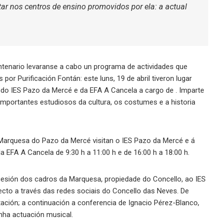
ar nos centros de ensino promovidos por ela: a actual
ntenario levaranse a cabo un programa de actividades que
or Purificación Fontán: este luns, 19 de abril tiveron lugar
o IES Pazo da Mercé e da EFA A Cancela a cargo de . Imparte
importantes estudiosos da cultura, os costumes e a historia
 Marquesa do Pazo da Mercé visitan o IES Pazo da Mercé e á
a EFA A Cancela de 9:30 h a 11:00 h e de 16:00 h a 18:00 h.
e cesión dos cadros da Marquesa, propiedade do Concello, ao IES
ecto a través das redes sociais do Concello das Neves. De
ación; a continuación a conferencia de Ignacio Pérez-Blanco,
unha actuación musical.