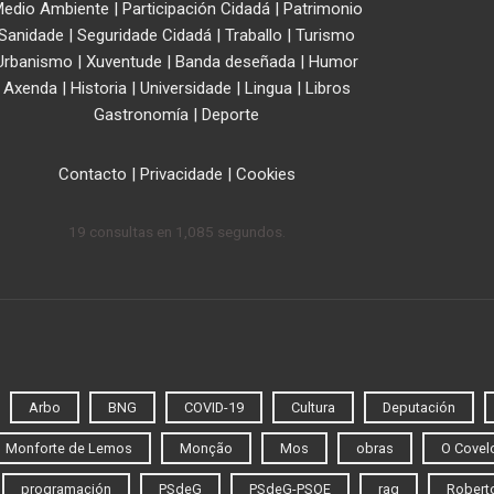
edio Ambiente
|
Participación Cidadá
|
Patrimonio
Sanidade
|
Seguridade Cidadá
|
Traballo
|
Turismo
Urbanismo
|
Xuventude
|
Banda deseñada
|
Humor
Axenda
|
Historia
|
Universidade
|
Lingua
|
Libros
Gastronomía
|
Deporte
Contacto
|
Privacidade
|
Cookies
19 consultas en 1,085 segundos.
Arbo
BNG
COVID-19
Cultura
Deputación
Monforte de Lemos
Monção
Mos
obras
O Covel
programación
PSdeG
PSdeG-PSOE
rag
Roberto