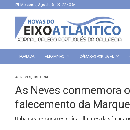
Mércores, Agosto 5
22:40:55
PORTADA
ALTO MINHO
CÁMARAS PORTUGAL
AS NEVES
,
HISTORIA
As Neves conmemora o 
falecemento da Marque
Unha das personaxes máis influintes da súa histor