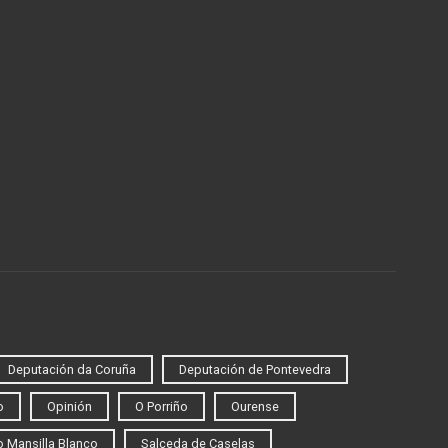
Deputación da Coruña
Deputación de Pontevedra
o
Opinión
O Porriño
Ourense
 Mansilla Blanco
Salceda de Caselas