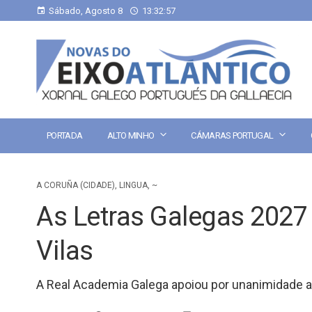
Sábado, Agosto 8
13:32:58
PORTADA
ALTO MINHO
CÁMARAS PORTUGAL
A CORUÑA (CIDADE)
,
LINGUA
,
~
As Letras Galegas 2027
Vilas
A Real Academia Galega apoiou por unanimidade a