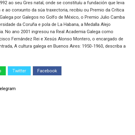
1992 ao seu Gres natal, onde se constituíu a fundación que leva
 ao conxunto da súa traxectoria, recibiu ou Premio da Crítica
 Galega por Galegos no Golfo de México, o Premio Julio Camba
ersidade da Coruña e pola de La Habana, a Medalla Alejo
licia. No ano 2001 ingresou na Real Academia Galega como
isco Fernández Rei e Xesús Alonso Montero, o encargado de
entrada, A cultura galega en Buenos Aires: 1950-1960, describa a
p
Twitter
Facebook