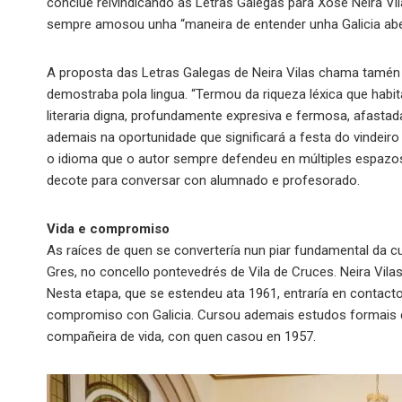
conclúe reivindicando as Letras Galegas para Xosé Neira Vil
sempre amosou unha “maneira de entender unha Galicia aber
A proposta das Letras Galegas de Neira Vilas chama tamén a
demostraba pola lingua. “Termou da riqueza léxica que habita
literaria digna, profundamente expresiva e fermosa, afastada 
ademais na oportunidade que significará a festa do vindeir
o idioma que o autor sempre defendeu en múltiples espazos
decote para conversar con alumnado e profesorado.
Vida e compromiso
As raíces de quen se convertería nun piar fundamental da c
Gres, no concello pontevedrés de Vila de Cruces. Neira Vila
Nesta etapa, que se estendeu ata 1961, entraría en contacto
compromiso con Galicia. Cursou ademais estudos formais de
compañeira de vida, con quen casou en 1957.