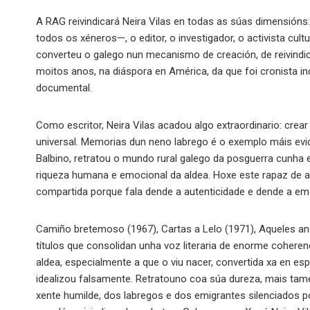
A RAG reivindicará Neira Vilas en todas as súas dimensións:
todos os xéneros—, o editor, o investigador, o activista cult
converteu o galego nun mecanismo de creación, de reivindic
moitos anos, na diáspora en América, da que foi cronista in
documental.
Como escritor, Neira Vilas acadou algo extraordinario: cr
universal. Memorias dun neno labrego é o exemplo máis evide
Balbino, retratou o mundo rural galego da posguerra cunha 
riqueza humana e emocional da aldea. Hoxe este rapaz de 
compartida porque fala dende a autenticidade e dende a em
Camiño bretemoso (1967), Cartas a Lelo (1971), Aqueles 
títulos que consolidan unha voz literaria de enorme cohere
aldea, especialmente a que o viu nacer, convertida xa en es
idealizou falsamente. Retratouno coa súa dureza, mais tamé
xente humilde, dos labregos e dos emigrantes silenciados pol