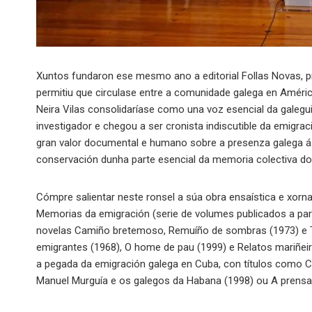
Xuntos fundaron ese mesmo ano a editorial Follas Novas, pr
permitiu que circulase entre a comunidade galega en Améric
Neira Vilas consolidaríase como una voz esencial da galegui
investigador e chegou a ser cronista indiscutible da emigra
gran valor documental e humano sobre a presenza galega á o
conservación dunha parte esencial da memoria colectiva do
Cómpre salientar neste ronsel a súa obra ensaística e xorna
Memorias da emigración (serie de volumes publicados a par
novelas Camiño bretemoso, Remuíño de sombras (1973) e Te
emigrantes (1968), O home de pau (1999) e Relatos mariñeir
a pegada da emigración galega en Cuba, con títulos como C
Manuel Murguía e os galegos da Habana (1998) ou A prensa