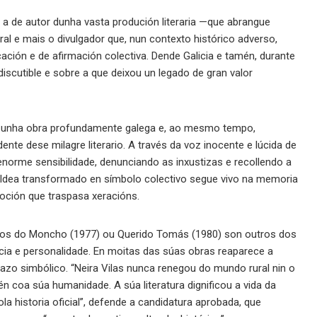
 a de autor dunha vasta produción literaria —que abrangue
ural e mais o divulgador que, nun contexto histórico adverso,
ación e de afirmación colectiva. Dende Galicia e tamén, durante
discutible e sobre a que deixou un legado de gran valor
ear unha obra profundamente galega e, ao mesmo tempo,
nte dese milagre literario. A través da voz inocente e lúcida de
enorme sensibilidade, denunciando as inxustizas e recollendo a
aldea transformado en símbolo colectivo segue vivo na memoria
oción que traspasa xeracións.
anos do Moncho (1977) ou Querido Tomás (1980) son outros dos
ncia e personalidade. En moitas das súas obras reaparece a
pazo simbólico. “Neira Vilas nunca renegou do mundo rural nin o
n coa súa humanidade. A súa literatura dignificou a vida da
a historia oficial”, defende a candidatura aprobada, que