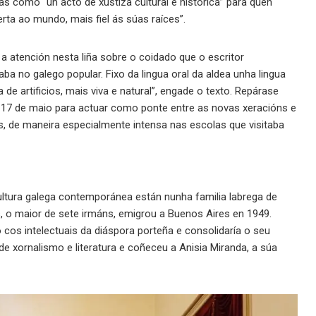
as como “un acto de xustiza cultural e histórica” para quen
ta ao mundo, mais fiel ás súas raíces”.
 atención nesta liña sobre o coidado que o escritor
ba no galego popular. Fixo da lingua oral da aldea unha lingua
de artificios, mais viva e natural”, engade o texto. Repárase
o 17 de maio para actuar como ponte entre as novas xeracións e
, de maneira especialmente intensa nas escolas que visitaba
ultura galega contemporánea están nunha familia labrega de
s, o maior de sete irmáns, emigrou a Buenos Aires en 1949.
 cos intelectuais da diáspora porteña e consolidaría o seu
 xornalismo e literatura e coñeceu a Anisia Miranda, a súa