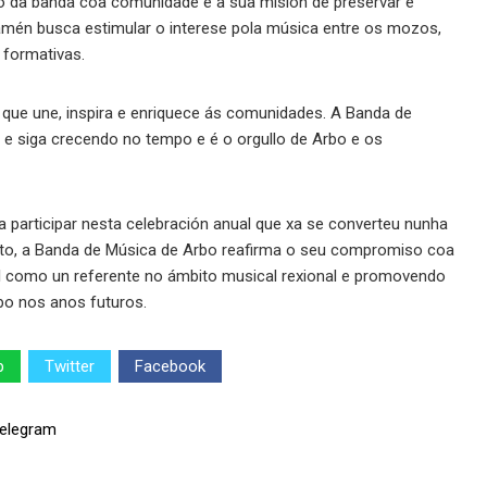
o da banda coa comunidade e a súa misión de preservar e
 tamén busca estimular o interese pola música entre os mozos,
 formativas.
 que une, inspira e enriquece ás comunidades. A Banda de
e e siga crecendo no tempo e é o orgullo de Arbo e os
participar nesta celebración anual que xa se converteu nunha
vento, a Banda de Música de Arbo reafirma o seu compromiso coa
el como un referente no ámbito musical rexional e promovendo
rbo nos anos futuros.
p
Twitter
Facebook