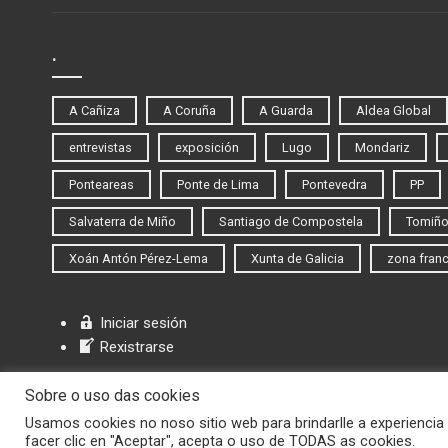
.
A Cañiza
A Coruña
A Guarda
Aldea Global
entrevistas
exposición
Lugo
Mondariz
Ponteareas
Ponte de Lima
Pontevedra
PP
Salvaterra de Miño
Santiago de Compostela
Tomiñ
Xoán Antón Pérez-Lema
Xunta de Galicia
zona fran
Iniciar sesión
Rexistrarse
Sobre o uso das cookies
Usamos cookies no noso sitio web para brindarlle a experiencia 
facer clic en "Aceptar", acepta o uso de TODAS as cookies.