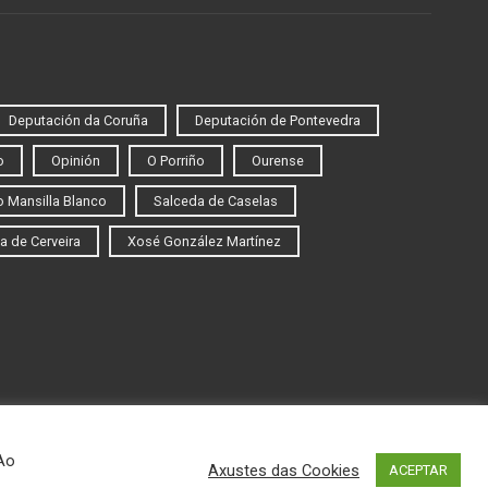
Deputación da Coruña
Deputación de Pontevedra
o
Opinión
O Porriño
Ourense
 Mansilla Blanco
Salceda de Caselas
a de Cerveira
Xosé González Martínez
 Ao
Axustes das Cookies
ACEPTAR