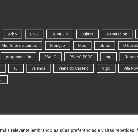
Arbo
BNG
COVID-19
Cultura
Deputación
Monforte de Lemos
Monção
Mos
obras
O Covel
programación
PSdeG
PSdeG-PSOE
rag
Roberto
o
Tui
valença
Viana do Castelo
Vigo
Vila Nov
ca
máis relevante lembrando as súas preferencias e visitas repetidas.
© 2020 Novas do Eixo Atlántico