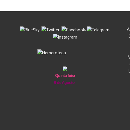
.
.
.
.
A
M
Quinta feira
6 de Agosto