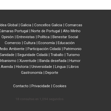
ldea Global
|
Galicia
|
Concellos Galicia
|
Comarcas
Cámaras Portugal
|
Norte de Portugal
|
Alto Minho
Opinión
|
Entrevistas
|
Política
|
Benestar Social
Comercio
|
Cultura
|
Economía
|
Educación
edio Ambiente
|
Participación Cidadá
|
Patrimonio
Sanidade
|
Seguridade Cidadá
|
Traballo
|
Turismo
Urbanismo
|
Xuventude
|
Banda deseñada
|
Humor
Axenda
|
Historia
|
Universidade
|
Lingua
|
Libros
Gastronomía
|
Deporte
Contacto
|
Privacidade
|
Cookies
18 consultas en 1,094 segundos.