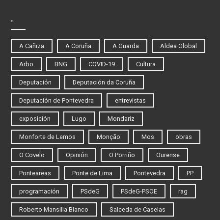
.
A Cañiza
A Coruña
A Guarda
Aldea Global
Arbo
BNG
COVID-19
Cultura
Deputación
Deputación da Coruña
Deputación de Pontevedra
entrevistas
exposición
Lugo
Mondariz
Monforte de Lemos
Monção
Mos
obras
O Covelo
Opinión
O Porriño
Ourense
Ponteareas
Ponte de Lima
Pontevedra
PP
programación
PSdeG
PSdeG-PSOE
rag
Roberto Mansilla Blanco
Salceda de Caselas