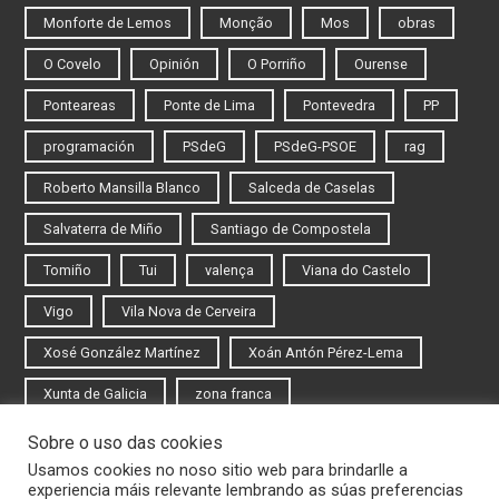
Monforte de Lemos
Monção
Mos
obras
O Covelo
Opinión
O Porriño
Ourense
Ponteareas
Ponte de Lima
Pontevedra
PP
programación
PSdeG
PSdeG-PSOE
rag
Roberto Mansilla Blanco
Salceda de Caselas
Salvaterra de Miño
Santiago de Compostela
Tomiño
Tui
valença
Viana do Castelo
Vigo
Vila Nova de Cerveira
Xosé González Martínez
Xoán Antón Pérez-Lema
Xunta de Galicia
zona franca
Sobre o uso das cookies
Iniciar sesión
Usamos cookies no noso sitio web para brindarlle a
experiencia máis relevante lembrando as súas preferencias
Rexistrarse