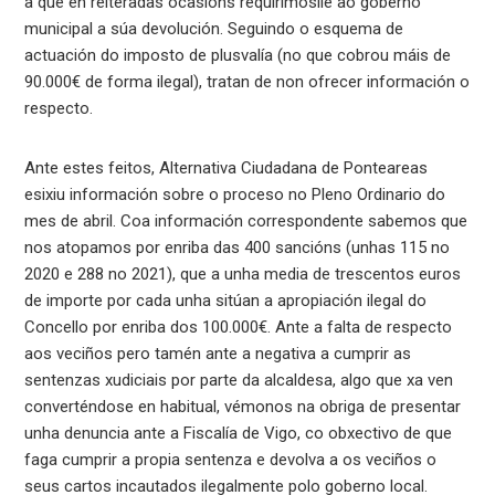
a que en reiteradas ocasións requirímoslle ao goberno
municipal a súa devolución. Seguindo o esquema de
actuación do imposto de plusvalía (no que cobrou máis de
90.000€ de forma ilegal), tratan de non ofrecer información o
respecto.
Ante estes feitos, Alternativa Ciudadana de Ponteareas
esixiu información sobre o proceso no Pleno Ordinario do
mes de abril. Coa información correspondente sabemos que
nos atopamos por enriba das 400 sancións (unhas 115 no
2020 e 288 no 2021), que a unha media de trescentos euros
de importe por cada unha sitúan a apropiación ilegal do
Concello por enriba dos 100.000€. Ante a falta de respecto
aos veciños pero tamén ante a negativa a cumprir as
sentenzas xudiciais por parte da alcaldesa, algo que xa ven
converténdose en habitual, vémonos na obriga de presentar
unha denuncia ante a Fiscalía de Vigo, co obxectivo de que
faga cumprir a propia sentenza e devolva a os veciños o
seus cartos incautados ilegalmente polo goberno local.