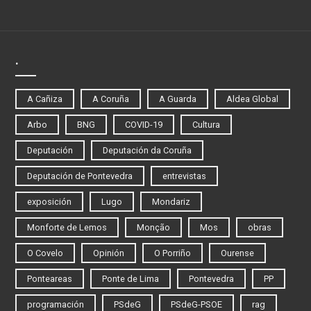
.
A Cañiza
A Coruña
A Guarda
Aldea Global
Arbo
BNG
COVID-19
Cultura
Deputación
Deputación da Coruña
Deputación de Pontevedra
entrevistas
exposición
Lugo
Mondariz
Monforte de Lemos
Monção
Mos
obras
O Covelo
Opinión
O Porriño
Ourense
Ponteareas
Ponte de Lima
Pontevedra
PP
programación
PSdeG
PSdeG-PSOE
rag