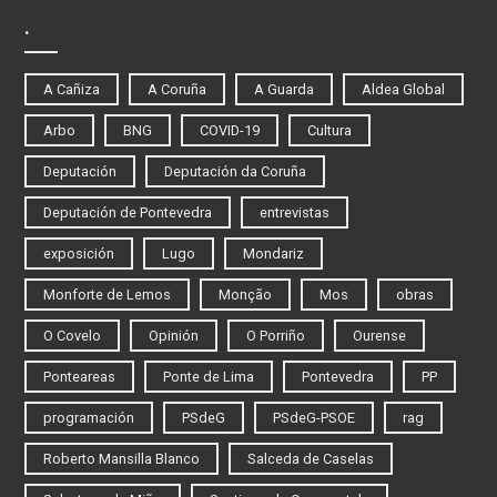
.
A Cañiza
A Coruña
A Guarda
Aldea Global
Arbo
BNG
COVID-19
Cultura
Deputación
Deputación da Coruña
Deputación de Pontevedra
entrevistas
exposición
Lugo
Mondariz
Monforte de Lemos
Monção
Mos
obras
O Covelo
Opinión
O Porriño
Ourense
Ponteareas
Ponte de Lima
Pontevedra
PP
programación
PSdeG
PSdeG-PSOE
rag
Roberto Mansilla Blanco
Salceda de Caselas