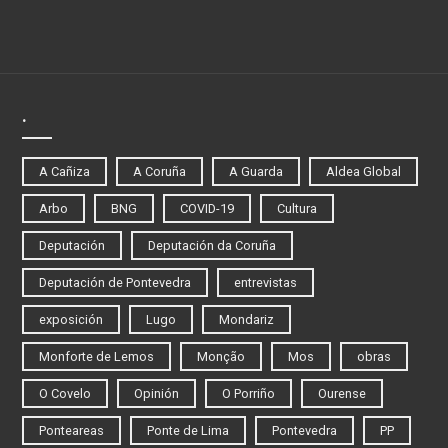
.
A Cañiza
A Coruña
A Guarda
Aldea Global
Arbo
BNG
COVID-19
Cultura
Deputación
Deputación da Coruña
Deputación de Pontevedra
entrevistas
exposición
Lugo
Mondariz
Monforte de Lemos
Monção
Mos
obras
O Covelo
Opinión
O Porriño
Ourense
Ponteareas
Ponte de Lima
Pontevedra
PP