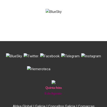
.
.
.
.
Quinta feira
6 de Agosto
Aldea Global
|
Galicia
|
Concellos Galicia
|
Comarcas