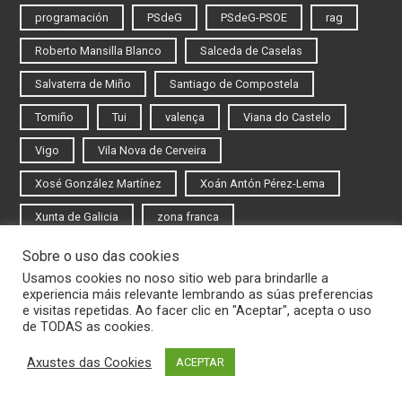
programación
PSdeG
PSdeG-PSOE
rag
Roberto Mansilla Blanco
Salceda de Caselas
Salvaterra de Miño
Santiago de Compostela
Tomiño
Tui
valença
Viana do Castelo
Vigo
Vila Nova de Cerveira
Xosé González Martínez
Xoán Antón Pérez-Lema
Xunta de Galicia
zona franca
Sobre o uso das cookies
Iniciar sesión
Usamos cookies no noso sitio web para brindarlle a
experiencia máis relevante lembrando as súas preferencias
Rexistrarse
e visitas repetidas. Ao facer clic en "Aceptar", acepta o uso
de TODAS as cookies.
Axustes das Cookies
ACEPTAR
© 2020 Novas do Eixo Atlántico