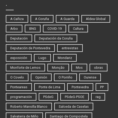
.
A Cañiza
A Coruña
A Guarda
Aldea Global
Arbo
BNG
COVID-19
Cultura
Deputación
Deputación da Coruña
Deputación de Pontevedra
entrevistas
exposición
Lugo
Mondariz
Monforte de Lemos
Monção
Mos
obras
O Covelo
Opinión
O Porriño
Ourense
Ponteareas
Ponte de Lima
Pontevedra
PP
programación
PSdeG
PSdeG-PSOE
rag
Roberto Mansilla Blanco
Salceda de Caselas
Salvaterra de Miño
Santiago de Compostela