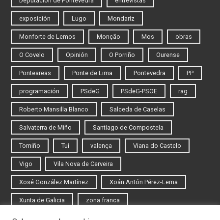
Deputación de Pontevedra
entrevistas
exposición
Lugo
Mondariz
Monforte de Lemos
Monção
Mos
obras
O Covelo
Opinión
O Porriño
Ourense
Ponteareas
Ponte de Lima
Pontevedra
PP
programación
PSdeG
PSdeG-PSOE
rag
Roberto Mansilla Blanco
Salceda de Caselas
Salvaterra de Miño
Santiago de Compostela
Tomiño
Tui
valença
Viana do Castelo
Vigo
Vila Nova de Cerveira
Xosé González Martínez
Xoán Antón Pérez-Lema
Xunta de Galicia
zona franca