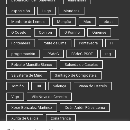
Deputación de Pontevedra
entrevistas
exposición
Lugo
Mondariz
Monforte de Lemos
Monção
Mos
obras
O Covelo
Opinión
O Porriño
Ourense
Ponteareas
Ponte de Lima
Pontevedra
PP
programación
PSdeG
PSdeG-PSOE
rag
Roberto Mansilla Blanco
Salceda de Caselas
Salvaterra de Miño
Santiago de Compostela
Tomiño
Tui
valença
Viana do Castelo
Vigo
Vila Nova de Cerveira
Xosé González Martínez
Xoán Antón Pérez-Lema
Xunta de Galicia
zona franca