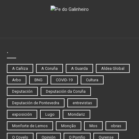
.
A Cañiza
A Coruña
A Guarda
Aldea Global
Arbo
BNG
COVID-19
Cultura
Deputación
Deputación da Coruña
Deputación de Pontevedra
entrevistas
exposición
Lugo
Mondariz
Monforte de Lemos
Monção
Mos
obras
O Covelo
Opinión
O Porriño
Ourense