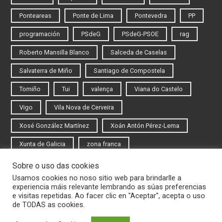
Ponteareas
Ponte de Lima
Pontevedra
PP
programación
PSdeG
PSdeG-PSOE
rag
Roberto Mansilla Blanco
Salceda de Caselas
Salvaterra de Miño
Santiago de Compostela
Tomiño
Tui
valença
Viana do Castelo
Vigo
Vila Nova de Cerveira
Xosé González Martínez
Xoán Antón Pérez-Lema
Xunta de Galicia
zona franca
Sobre o uso das cookies
Iniciar sesión
Usamos cookies no noso sitio web para brindarlle a
experiencia máis relevante lembrando as súas preferencias
Rexistrarse
e visitas repetidas. Ao facer clic en "Aceptar", acepta o uso
de TODAS as cookies.