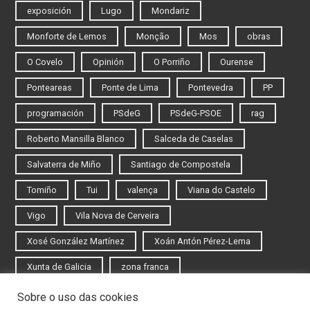
exposición
Lugo
Mondariz
Monforte de Lemos
Monção
Mos
obras
O Covelo
Opinión
O Porriño
Ourense
Ponteareas
Ponte de Lima
Pontevedra
PP
programación
PSdeG
PSdeG-PSOE
rag
Roberto Mansilla Blanco
Salceda de Caselas
Salvaterra de Miño
Santiago de Compostela
Tomiño
Tui
valença
Viana do Castelo
Vigo
Vila Nova de Cerveira
Xosé González Martínez
Xoán Antón Pérez-Lema
Xunta de Galicia
zona franca
Sobre o uso das cookies