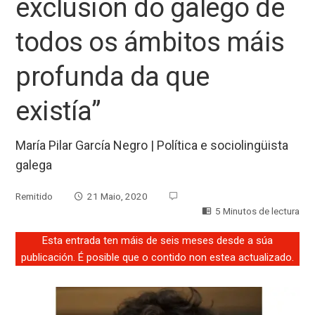
exclusión do galego de
todos os ámbitos máis
profunda da que
existía”
María Pilar García Negro | Política e sociolingüista
galega
Remitido
21 Maio, 2020
5 Minutos de lectura
Esta entrada ten máis de seis meses desde a súa
publicación. É posible que o contido non estea actualizado.