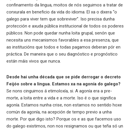
confinamento da lingua, moitos de nós seguimos a tratar de
conxurala en beneficio da vida do idioma. El xa o dixera “o
galego para viver tem que sobreviver”. Iso precisa dunha
protección e axuda pública institucional de todos os poderes
públicos. Non pode quedar nunha loita grupal, senón que
necesita uns mecanismos favorables a esa presenza, que
as institucións que todos e todas pagamos deberan pór en
práctica. De maneira que o seu diagnóstico e prognóstico
están máis vivos que nunca.
Desde hai unha década que se pide derrogar o decreto
Feijóo sobre a lingua. Estamos xa na agonía do galego?
Se nons cinguimos á etimoloxía, si. A agonía era a pre-
morte, a loita entre a vida e a morte. Iso é o que significa
agonía. Estamos nunha crise, non estamos no sentido hoxe
común da agonía, na acepción de tempo previo a unha
morte. Por que digo isto? Porque os e as que facemos uso
do galego existimos, non nos resignamos ou que teña só un