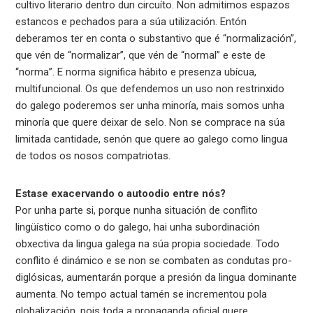
cultivo literario dentro dun circuíto. Non admitimos espazos
estancos e pechados para a súa utilización. Entón
deberamos ter en conta o substantivo que é “normalización”,
que vén de “normalizar”, que vén de “normal” e este de
“norma”. E norma significa hábito e presenza ubícua,
multifuncional. Os que defendemos un uso non restrinxido
do galego poderemos ser unha minoría, mais somos unha
minoría que quere deixar de selo. Non se comprace na súa
limitada cantidade, senón que quere ao galego como lingua
de todos os nosos compatriotas.
Estase exacervando o autoodio entre nós?
Por unha parte si, porque nunha situación de conflito
lingüístico como o do galego, hai unha subordinación
obxectiva da lingua galega na súa propia sociedade. Todo
conflito é dinámico e se non se combaten as condutas pro-
diglósicas, aumentarán porque a presión da lingua dominante
aumenta. No tempo actual tamén se incrementou pola
globalización, pois toda a propaganda oficial quere