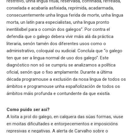
restritivo, unha lingua ritual, reservada, confinada, refreada,
conxelada e acabaría asfixiada, reprimida, acadarmada,
consecuentemente unha lingua ferida de morte, unha lingua
morta, un latín para especialistas, unha lingua pronto
inentilixíbel para o común dos galegos”. Por contra el
defendía que o galego debera vivir máis alá da práctica
literaria, senón tamén dos diferentes usos como o
administrativo, coloquial ou xudicial. Concluía que “o galego
ten que ser a lingua normal de uso dos galego”. Este
diagnóstico non só se cumpriu se analizamos a política
oficial, senón que o fixo amplamente. Durante a última
década programouse a exclusión da nosa lingua de todos os
ámbitos e programouse unha españolización de todos os
ámbitos máis profunda e contundente da que existía.
Como puido ser así?
A loita a prol do galego, en calquera das súas formas, viuse
en moitas dificultades e entorpecementos e imposicións
represivas e negativas. A alerta de Carvalho sobre o