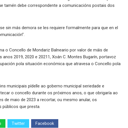
que tamén debe correspondente a comunicacións postais dos
rse sin más demora se les requiere formalmente para que en el
omunicación”.
ma o Concello de Mondariz Balneario por valor de máis de
s anos 2019, 2020 e 20211, Xoán C. Montes Bugarín, portavoz
ocupación pola situación económica que atravesa o Concello pola
óns municipais pídelle ao goberno municipal seriedade e
otecar o concello durante os próximos anos, o que obrigaría ao
es de maio de 2023 a recortar, ou mesmo anular, os
s públicos que presta.
p
Twitter
Facebook