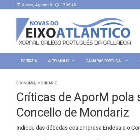
Xoves, Agosto 6
17:36:46
PORTADA
ALTO MINHO
CÁMARAS PORTUGAL
ECONOMÍA
,
MONDARIZ
Críticas de AporM pola
Concello de Mondariz
Indicou das débedas coa empresa Endesa e o Con