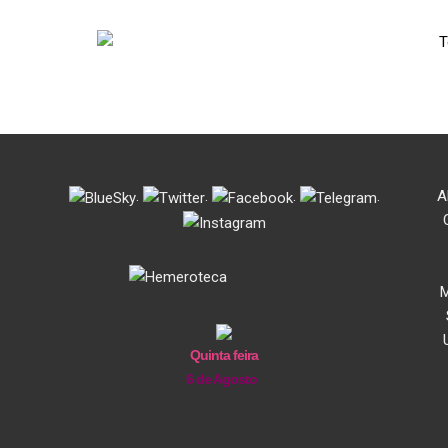
.
.
.
.
A
M
Quinta feira
6 de Agosto