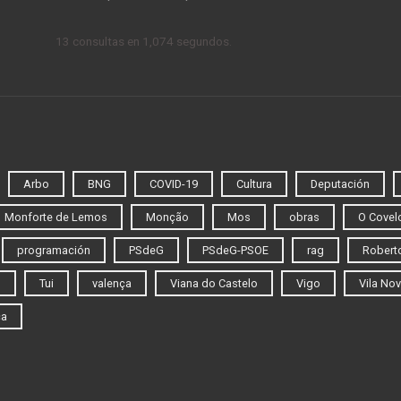
13 consultas en 1,074 segundos.
Arbo
BNG
COVID-19
Cultura
Deputación
Monforte de Lemos
Monção
Mos
obras
O Covel
programación
PSdeG
PSdeG-PSOE
rag
Roberto
o
Tui
valença
Viana do Castelo
Vigo
Vila Nov
ca