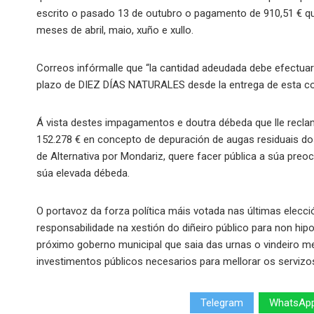
escrito o pasado 13 de outubro o pagamento de 910,51 € 
meses de abril, maio, xuño e xullo.
Correos infórmalle que “la cantidad adeudada debe efectua
plazo de DIEZ DÍAS NATURALES desde la entrega de esta c
Á vista destes impagamentos e doutra débeda que lle recla
152.278 € en concepto de depuración de augas residuais do
de Alternativa por Mondariz, quere facer pública a súa pre
súa elevada débeda.
O portavoz da forza política máis votada nas últimas elecci
responsabilidade na xestión do diñeiro público para non hip
próximo goberno municipal que saia das urnas o vindeiro m
investimentos públicos necesarios para mellorar os servizo
Telegram
WhatsAp