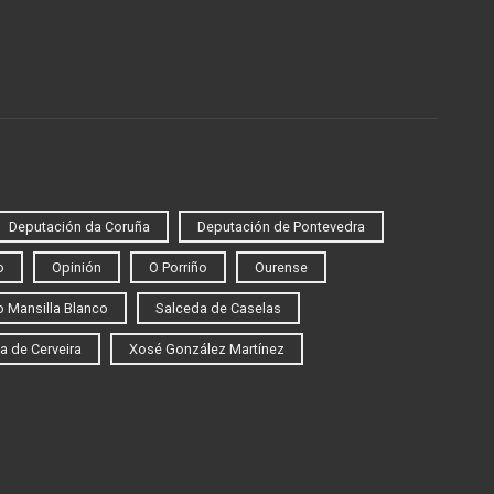
Deputación da Coruña
Deputación de Pontevedra
o
Opinión
O Porriño
Ourense
 Mansilla Blanco
Salceda de Caselas
a de Cerveira
Xosé González Martínez