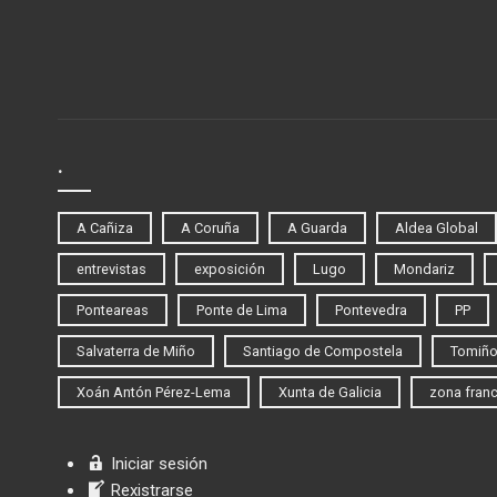
.
A Cañiza
A Coruña
A Guarda
Aldea Global
entrevistas
exposición
Lugo
Mondariz
Ponteareas
Ponte de Lima
Pontevedra
PP
Salvaterra de Miño
Santiago de Compostela
Tomiñ
Xoán Antón Pérez-Lema
Xunta de Galicia
zona fran
Iniciar sesión
Rexistrarse