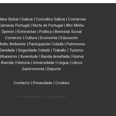
ldea Global
|
Galicia
|
Concellos Galicia
|
Comarcas
Cámaras Portugal
|
Norte de Portugal
|
Alto Minho
Opinión
|
Entrevistas
|
Política
|
Benestar Social
Comercio
|
Cultura
|
Economía
|
Educación
edio Ambiente
|
Participación Cidadá
|
Patrimonio
Sanidade
|
Seguridade Cidadá
|
Traballo
|
Turismo
Urbanismo
|
Xuventude
|
Banda deseñada
|
Humor
Axenda
|
Historia
|
Universidade
|
Lingua
|
Libros
Gastronomía
|
Deporte
Contacto
|
Privacidade
|
Cookies
16 consultas en 1,142 segundos.