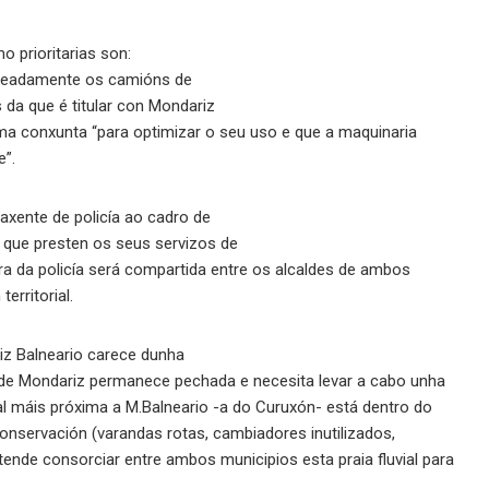
o prioritarias son:
nomeadamente os camións de
 da que é titular con Mondariz
rma conxunta “para optimizar o seu uso e que a maquinaria
e”.
 axente de policía ao cadro de
 que presten os seus servizos de
ura da policía será compartida entre os alcaldes de ambos
erritorial.
riz Balneario carece dunha
 de Mondariz permanece pechada e necesita levar a cabo unha
vial máis próxima a M.Balneario -a do Curuxón- está dentro do
onservación (varandas rotas, cambiadores inutilizados,
etende consorciar entre ambos municipios esta praia fluvial para