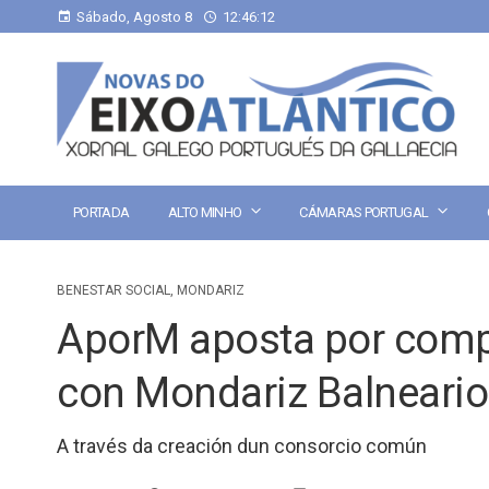
Sábado, Agosto 8
12:46:13
PORTADA
ALTO MINHO
CÁMARAS PORTUGAL
BENESTAR SOCIAL
,
MONDARIZ
AporM aposta por compa
con Mondariz Balneario
A través da creación dun consorcio común