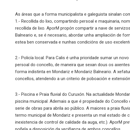
As áreas que a forma municipalista e galeguista sinalan com
1.- Recollida do lixo, compartindo persoal e maquinaria, 
recollida de lixo. AporM propón compartir a nave de servizos
Balneario e, se é necesario, abordar unha ampliación de fo
estea ben conservada e nunhas condicións de uso excelent
2.- Policía local. Para Calis é unha prioridade sumar un novo
persoal do concello, de maneira que sexan dous os axentes
forma indistinta en Mondariz e Mondariz Balneario. A xefat
concellos, atendendo a un criterio de poboación e extensión t
3.- Piscina e Praia fluvial do Curuxón. Na actualidade Monda
piscina municipal. Ademais a que é propiedade do Concello
serie de obras para abrila ao público. A maiores a praia flu
termo municipal de Mondariz e presenta un mal estado de c
inexistencia de control de calidade da auga, etc.). AporM pr
poñela a disposición da veciñanza de ambos concellos.