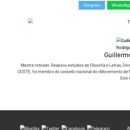
Telegram
WhatsAp
Guillerm
Mestre retirado. Realizou estudios de Filosofía e Letras, De
UCSTE, foi membro do consello nacional do «Movemento de M
Eixo 
.
.
.
.
A