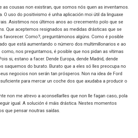
e as cousas non existiran, que somos nós quen as inventamos.
 O uso do positivismo é unha aplicación moi útil da linguaxe
rais. Asistimos nos últimos anos ao crecemento polo que se
mans. Que aceptemos resignados as medidas drásticas que se
os favorecer. Como?, preguntámonos algúns. Como é posible
ado que está aumentando o número dos multimillonarios e ao
como, nos preguntamos, é posible que nos pidan as vítimas
ois si, estano a facer. Dende Europa, dende Madrid, dende
 saquemos do burato. Burato que a eles só lles preocupa no
us negocios non serán tan prósperos. Non na idea de Ford
 suficiente para mercar un coche dos que axudaba a producir o
e non me atrevo a aconsellarlles que non lle fagan caso, pola
eguir igual. A solución é máis drástica. Nestes momentos
os que pensar noutras saídas.