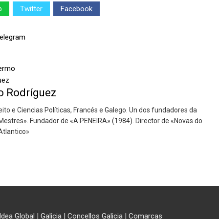
p
Twitter
Facebook
o Rodríguez
reito e Ciencias Políticas, Francés e Galego. Un dos fundadores da
estres». Fundador de «A PENEIRA» (1984). Director de «Novas do
Atlantico»
ldea Global
|
Galicia
|
Concellos Galicia
|
Comarcas