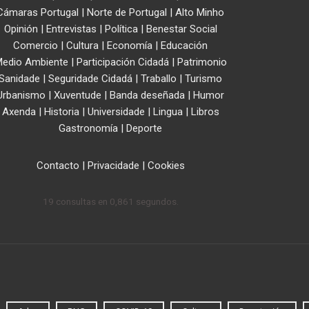
Cámaras Portugal
|
Norte de Portugal
|
Alto Minho
Opinión
|
Entrevistas
|
Política
|
Benestar Social
Comercio
|
Cultura
|
Economía
|
Educación
edio Ambiente
|
Participación Cidadá
|
Patrimonio
Sanidade
|
Seguridade Cidadá
|
Traballo
|
Turismo
Urbanismo
|
Xuventude
|
Banda deseñada
|
Humor
Axenda
|
Historia
|
Universidade
|
Lingua
|
Libros
Gastronomía
|
Deporte
Contacto
|
Privacidade
|
Cookies
19 consultas en 0,861 segundos.