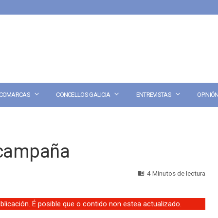
COMARCAS
CONCELLOS GALICIA
ENTREVISTAS
OPINIÓ
 campaña
4 Minutos de lectura
licación. É posible que o contido non estea actualizado.