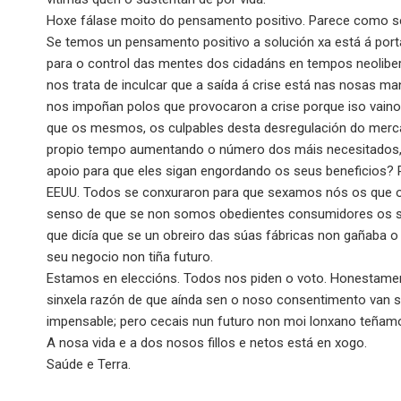
Hoxe fálase moito do pensamento positivo. Parece como s
Se temos un pensamento positivo a solución xa está á porta.
para o control das mentes dos cidadáns en tempos neolibe
nos trata de inculcar que a saída á crise está nas nosas 
nos impoñan polos que provocaron a crise porque iso vain
que os mesmos, os culpables desta desregulación do merc
propio tempo aumentando o número dos máis necesitados, 
apoio para que eles sigan engordando os seus beneficios? P
EEUU. Todos se conxuraron para que sexamos nós os que os
senso de que se non somos obedientes consumidores os se
que dicía que se un obreiro das súas fábricas non gañaba o
seu negocio non tiña futuro.
Estamos en eleccións. Todos nos piden o voto. Honestament
sinxela razón de que aínda sen o noso consentimento van s
impensable; pero cecais nun futuro non moi lonxano teñam
A nosa vida e a dos nosos fillos e netos está en xogo.
Saúde e Terra.