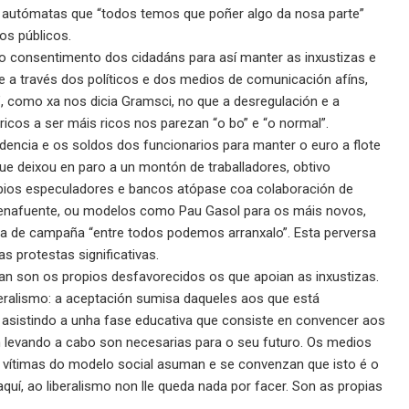
o autómatas que “todos temos que poñer algo da nosa parte”
os públicos.
 o consentimento dos cidadáns para así manter as inxustizas e
que a través dos políticos e dos medios de comunicación afíns,
, como xa nos dicia Gramsci, no que a desregulación e a
ricos a ser máis ricos nos parezan “o bo” e “o normal”.
encia e os soldos dos funcionarios para manter o euro a flote
ue deixou en paro a un montón de traballadores, obtivo
opios especuladores e bancos atópase coa colaboración de
enafuente, ou modelos como Pau Gasol para os máis novos,
a de campaña “entre todos podemos arranxalo”. Esta perversa
 protestas significativas.
n son os propios desfavorecidos os que apoian as inxustizas.
eralismo: a aceptación sumisa daqueles aos que está
sistindo a unha fase educativa que consiste en convencer aos
 levando a cabo son necesarias para o seu futuro. Os medios
 vítimas do modelo social asuman e se convenzan que isto é o
uí, ao liberalismo non lle queda nada por facer. Son as propias