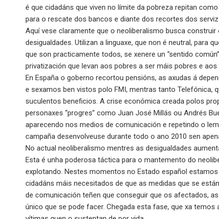
é que cidadáns que viven no límite da pobreza repitan com
para o rescate dos bancos e diante dos recortes dos serviz
Aquí vese claramente que o neoliberalismo busca construir
desigualdades. Utilizan a linguaxe, que non é neutral, para 
que son practicamente todos, se xenere un “sentido común”
privatización que levan aos pobres a ser máis pobres e aos 
En España o goberno recortou pensións, as axudas á depend
e sexamos ben vistos polo FMI, mentras tanto Telefónica, q
suculentos beneficios. A crise económica creada polos pr
personaxes “progres” como Juan José Millás ou Andrés Bu
aparecendo nos medios de comunicación e repetindo o lem
campaña desenvolveuse durante todo o ano 2010 sen apenas
No actual neoliberalismo mentres as desigualdades aumenta
Esta é unha poderosa táctica para o mantemento do neolib
explotando. Nestes momentos no Estado español estamos a
cidadáns máis necesitados de que as medidas que se están
de comunicación teñen que conseguir que os afectados, as
único que se pode facer. Chegada esta fase, que xa temos aq
vítimas quen o sustentan de por vida.