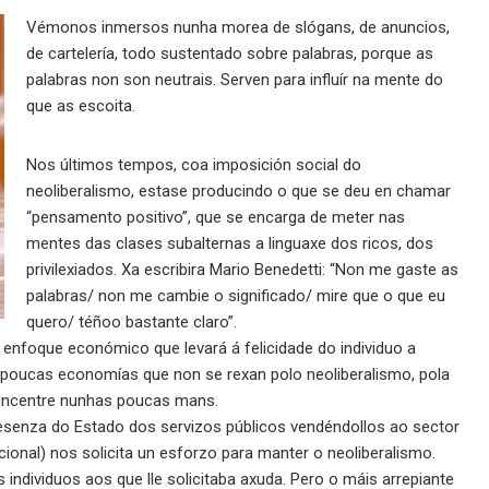
Vémonos inmersos nunha morea de slógans, de anuncios,
de cartelería, todo sustentado sobre palabras, porque as
palabras non son neutrais. Serven para influír na mente do
que as escoita.
Nos últimos tempos, coa imposición social do
neoliberalismo, estase producindo o que se deu en chamar
“pensamento positivo”, que se encarga de meter nas
mentes das clases subalternas a linguaxe dos ricos, dos
privilexiados. Xa escribira Mario Benedetti: “Non me gaste as
palabras/ non me cambie o significado/ mire que o que eu
quero/ téñoo bastante claro”.
enfoque económico que levará á felicidade do individuo a
i poucas economías que non se rexan polo neoliberalismo, pola
concentre nunhas poucas mans.
resenza do Estado dos servizos públicos vendéndollos ao sector
onal) nos solicita un esforzo para manter o neoliberalismo.
 individuos aos que lle solicitaba axuda. Pero o máis arrepiante