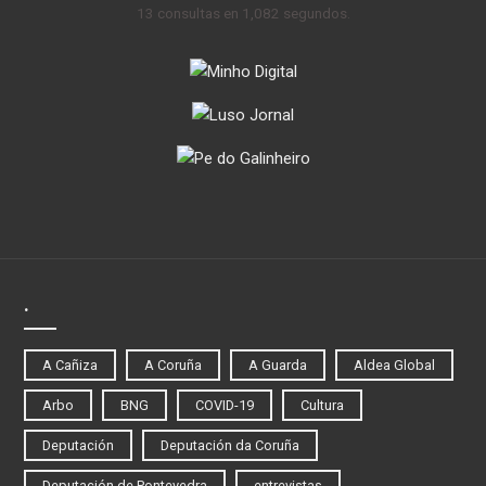
13 consultas en 1,082 segundos.
.
A Cañiza
A Coruña
A Guarda
Aldea Global
Arbo
BNG
COVID-19
Cultura
Deputación
Deputación da Coruña
Deputación de Pontevedra
entrevistas