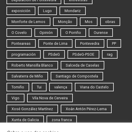
exposición
Lugo
Mondariz
Monforte de Lemos
Monção
Mos
obras
O Covelo
Opinión
O Porriño
Ourense
Ponteareas
Ponte de Lima
Pontevedra
PP
programación
PSdeG
PSdeG-PSOE
rag
Roberto Mansilla Blanco
Salceda de Caselas
Salvaterra de Miño
Santiago de Compostela
Tomiño
Tui
valença
Viana do Castelo
Vigo
Vila Nova de Cerveira
Xosé González Martínez
Xoán Antón Pérez-Lema
Xunta de Galicia
zona franca