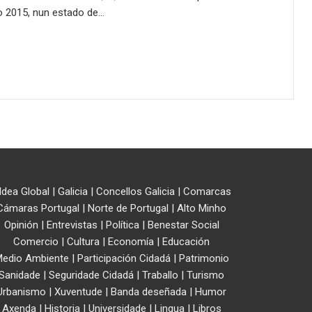
o 2015, nun estado de…
ldea Global
|
Galicia
|
Concellos Galicia
|
Comarcas
Cámaras Portugal
|
Norte de Portugal
|
Alto Minho
Opinión
|
Entrevistas
|
Política
|
Benestar Social
Comercio
|
Cultura
|
Economía
|
Educación
edio Ambiente
|
Participación Cidadá
|
Patrimonio
Sanidade
|
Seguridade Cidadá
|
Traballo
|
Turismo
Urbanismo
|
Xuventude
|
Banda deseñada
|
Humor
Axenda
|
Historia
|
Universidade
|
Lingua
|
Libros