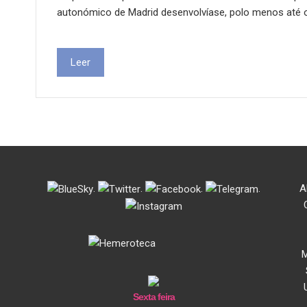
autonómico de Madrid desenvolvíase, polo menos até 
Leer
.
.
.
.
A
M
Sexta feira