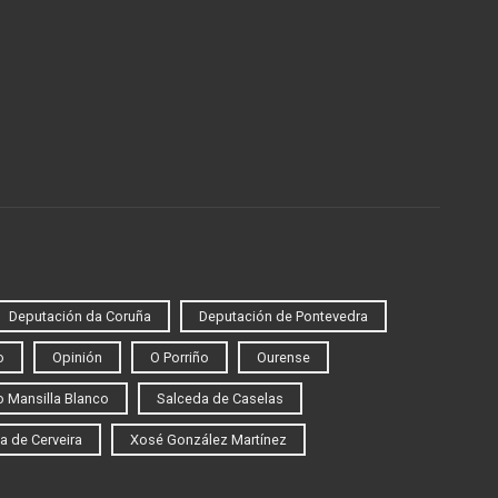
Deputación da Coruña
Deputación de Pontevedra
o
Opinión
O Porriño
Ourense
 Mansilla Blanco
Salceda de Caselas
a de Cerveira
Xosé González Martínez