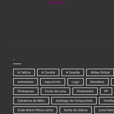
7 de Agosto
.
A Cañiza
A Coruña
A Guarda
Aldea Global
entrevistas
exposición
Lugo
Mondariz
Ponteareas
Ponte de Lima
Pontevedra
PP
Salvaterra de Miño
Santiago de Compostela
Tomiñ
Xoán Antón Pérez-Lema
Xunta de Galicia
zona fran