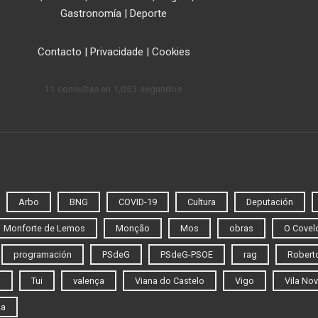
Gastronomía
|
Deporte
Contacto
|
Privacidade
|
Cookies
11 consultas en 1,053 segundos.
Arbo
BNG
COVID-19
Cultura
Deputación
Monforte de Lemos
Monção
Mos
obras
O Covel
programación
PSdeG
PSdeG-PSOE
rag
Roberto
o
Tui
valença
Viana do Castelo
Vigo
Vila Nov
ca