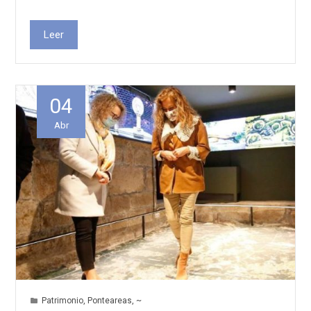
Leer
04
Abr
Patrimonio
,
Ponteareas
,
~