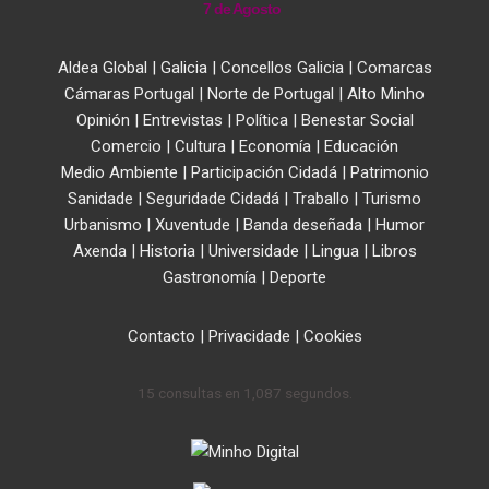
7 de Agosto
Aldea Global
|
Galicia
|
Concellos Galicia
|
Comarcas
Cámaras Portugal
|
Norte de Portugal
|
Alto Minho
Opinión
|
Entrevistas
|
Política
|
Benestar Social
Comercio
|
Cultura
|
Economía
|
Educación
Medio Ambiente
|
Participación Cidadá
|
Patrimonio
Sanidade
|
Seguridade Cidadá
|
Traballo
|
Turismo
Urbanismo
|
Xuventude
|
Banda deseñada
|
Humor
Axenda
|
Historia
|
Universidade
|
Lingua
|
Libros
Gastronomía
|
Deporte
Contacto
|
Privacidade
|
Cookies
15 consultas en 1,087 segundos.