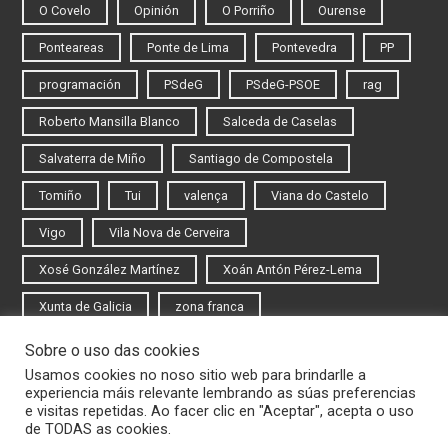
O Covelo
Opinión
O Porriño
Ourense
Ponteareas
Ponte de Lima
Pontevedra
PP
programación
PSdeG
PSdeG-PSOE
rag
Roberto Mansilla Blanco
Salceda de Caselas
Salvaterra de Miño
Santiago de Compostela
Tomiño
Tui
valença
Viana do Castelo
Vigo
Vila Nova de Cerveira
Xosé González Martínez
Xoán Antón Pérez-Lema
Xunta de Galicia
zona franca
Sobre o uso das cookies
Iniciar sesión
Usamos cookies no noso sitio web para brindarlle a
experiencia máis relevante lembrando as súas preferencias
Rexistrarse
e visitas repetidas. Ao facer clic en "Aceptar", acepta o uso
de TODAS as cookies.