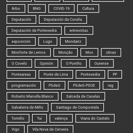
Arbo
BNG
COVID-19
Cultura
Deputación
Deputación da Coruña
Deputación de Pontevedra
entrevistas
exposición
Lugo
Mondariz
Monforte de Lemos
Monção
Mos
obras
O Covelo
Opinión
O Porriño
Ourense
Ponteareas
Ponte de Lima
Pontevedra
PP
programación
PSdeG
PSdeG-PSOE
rag
Roberto Mansilla Blanco
Salceda de Caselas
Salvaterra de Miño
Santiago de Compostela
Tomiño
Tui
valença
Viana do Castelo
Vigo
Vila Nova de Cerveira