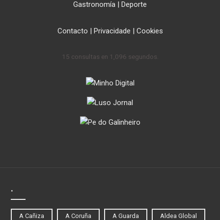
Gastronomía
|
Deporte
Contacto
|
Privacidade
|
Cookies
15 consultas en 1,096 segundos.
.
A Cañiza
A Coruña
A Guarda
Aldea Global