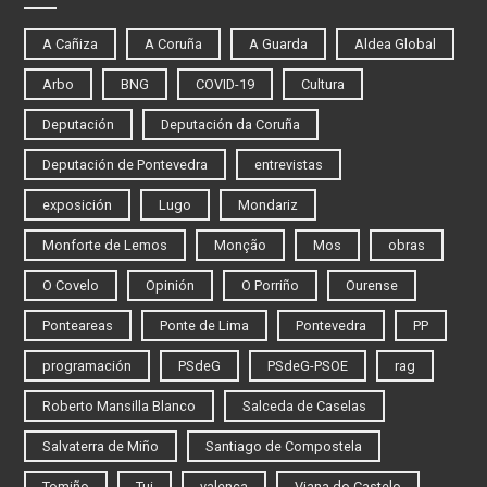
A Cañiza
A Coruña
A Guarda
Aldea Global
Arbo
BNG
COVID-19
Cultura
Deputación
Deputación da Coruña
Deputación de Pontevedra
entrevistas
exposición
Lugo
Mondariz
Monforte de Lemos
Monção
Mos
obras
O Covelo
Opinión
O Porriño
Ourense
Ponteareas
Ponte de Lima
Pontevedra
PP
programación
PSdeG
PSdeG-PSOE
rag
Roberto Mansilla Blanco
Salceda de Caselas
Salvaterra de Miño
Santiago de Compostela
Tomiño
Tui
valença
Viana do Castelo